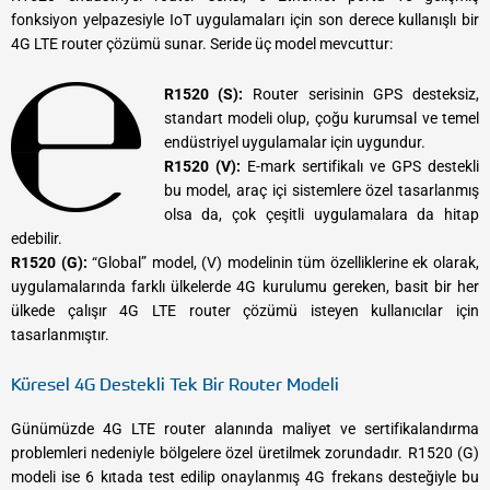
fonksiyon yelpazesiyle IoT uygulamaları için son derece kullanışlı bir
4G LTE router çözümü sunar. Seride üç model mevcuttur:
R1520 (S):
Router serisinin GPS desteksiz,
standart modeli olup, çoğu kurumsal ve temel
endüstriyel uygulamalar için uygundur.
R1520 (V):
E-mark sertifikalı ve GPS destekli
bu model, araç içi sistemlere özel tasarlanmış
olsa da, çok çeşitli uygulamalara da hitap
edebilir.
R1520 (G):
“Global” model, (V) modelinin tüm özelliklerine ek olarak,
uygulamalarında farklı ülkelerde 4G kurulumu gereken, basit bir her
ülkede çalışır 4G LTE router çözümü isteyen kullanıcılar için
tasarlanmıştır.
Küresel 4G Destekli Tek Bir Router Modeli
Günümüzde 4G LTE router alanında maliyet ve sertifikalandırma
problemleri nedeniyle bölgelere özel üretilmek zorundadır. R1520 (G)
modeli ise 6 kıtada test edilip onaylanmış 4G frekans desteğiyle bu