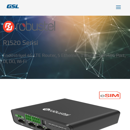
İçeriğe
9618b98e-0f72-4d39-be3f-c584415815eb
atla
R1520 Serisi
Endüstriyel 4G LTE Router, 5 Ethernet, 1 RS232, 1 RS485 Port,
DI, DO, Wi-Fi