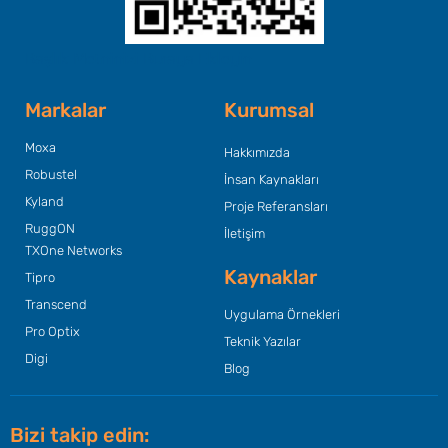
Başlık Metninizi Buraya Ekleyin
Markalar
Kurumsal
Moxa
Hakkımızda
Robustel
İnsan Kaynakları
Kyland
Proje Referansları
RuggON
İletişim
TXOne Networks
Kaynaklar
Tipro
Transcend
Uygulama Örnekleri
Pro Optix
Teknik Yazılar
Digi
Blog
Bizi takip edin: