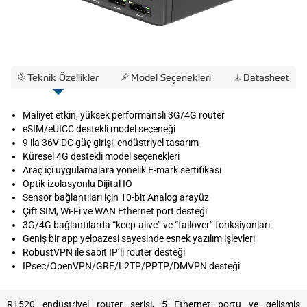
Teknik Özellikler
Model Seçenekleri
Datasheet
Maliyet etkin, yüksek performanslı 3G/4G router
eSIM/eUICC destekli model seçeneği
9 ila 36V DC güç girişi, endüstriyel tasarım
Küresel 4G destekli model seçenekleri
Araç içi uygulamalara yönelik E-mark sertifikası
Optik izolasyonlu Dijital IO
Sensör bağlantıları için 10-bit Analog arayüz
Çift SIM, Wi-Fi ve WAN Ethernet port desteği
3G/4G bağlantılarda “keep-alive” ve “failover” fonksiyonları
Geniş bir app yelpazesi sayesinde esnek yazılım işlevleri
RobustVPN ile sabit IP’li router desteği
IPsec/OpenVPN/GRE/L2TP/PPTP/DMVPN desteği
R1520 endüstriyel router serisi, 5 Ethernet portu ve gelişmiş