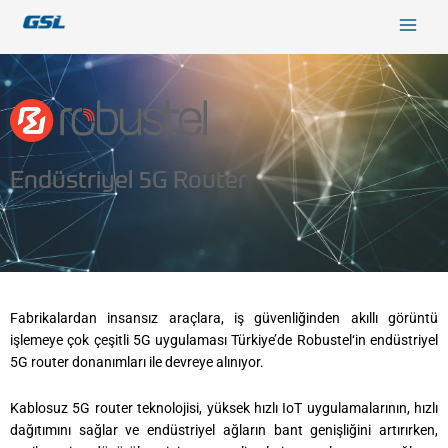
İçeriğe
9618b98e-0f72-4d39-be3f-c584415815eb
atla
Endüstriyel 5G Router
Fabrikalardan insansız araçlara, iş güvenliğinden akıllı görüntü
işlemeye çok çeşitli 5G uygulaması Türkiye’de Robustel‘in endüstriyel
5G router donanımları ile devreye alınıyor.
Kablosuz 5G router teknolojisi, yüksek hızlı IoT uygulamalarının, hızlı
dağıtımını sağlar ve endüstriyel ağların bant genişliğini artırırken,