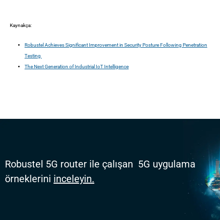
Kaynakça:
Robustel Achieves Significant Improvement in Security Posture Following Penetration
Testing
The Next Generation of Industrial IoT Intelligence
Robustel 5G router ile çalışan
5G uygulama
örneklerini
inceleyin.