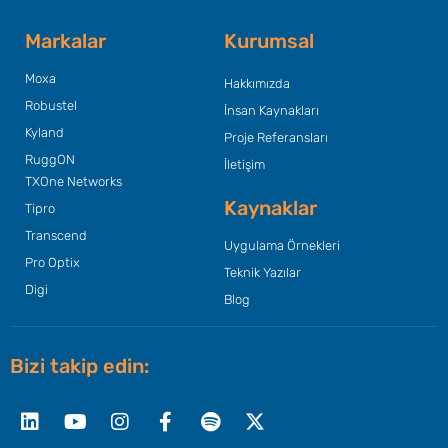
Markalar
Kurumsal
Moxa
Hakkımızda
Robustel
İnsan Kaynakları
Kyland
Proje Referansları
RuggON
İletişim
TXOne Networks
Kaynaklar
Tipro
Transcend
Uygulama Örnekleri
Pro Optix
Teknik Yazılar
Digi
Blog
Bizi takip edin:
Linkedin
Youtube
Instagram
Facebook-
Spotify
X-
f
twitter