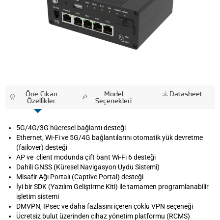
Öne Çıkan
Model
Datasheet
Özellikler
Seçenekleri
5G/4G/3G hücresel bağlantı desteği
Ethernet, Wi-Fi ve 5G/4G bağlantılarını otomatik yük devretme
(failover) desteği
AP ve client modunda çift bant Wi-Fi 6 desteği
Dahili GNSS (Küresel Navigasyon Uydu Sistemi)
Misafir Ağı Portalı (Captive Portal) desteği
İyi bir SDK (Yazılım Geliştirme Kiti) ile tamamen programlanabilir
işletim sistemi
DMVPN, IPsec ve daha fazlasını içeren çoklu VPN seçeneği
Ücretsiz bulut üzerinden cihaz yönetim platformu (RCMS)