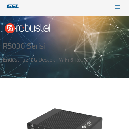
İçeriğe
9618b98e-0f72-4d39-be3f-c584415815eb
atla
R5030 Serisi
Endüstriyel 5G Destekli WiFi 6 Router