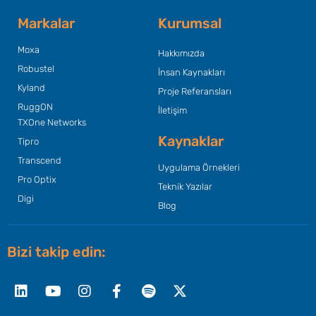
Markalar
Kurumsal
Moxa
Hakkımızda
Robustel
İnsan Kaynakları
Kyland
Proje Referansları
RuggON
İletişim
TXOne Networks
Kaynaklar
Tipro
Transcend
Uygulama Örnekleri
Pro Optix
Teknik Yazılar
Digi
Blog
Bizi takip edin:
Linkedin
Youtube
Instagram
Facebook-
Spotify
X-
f
twitter