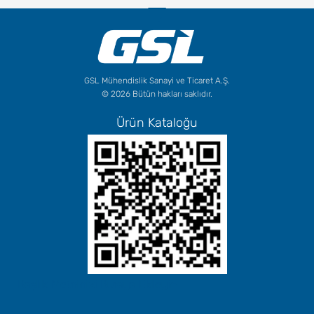
GSL Mühendislik Sanayi ve Ticaret A.Ş.
© 2026 Bütün hakları saklıdır.
Ürün Kataloğu
Başlık Metninizi Buraya Ekleyin