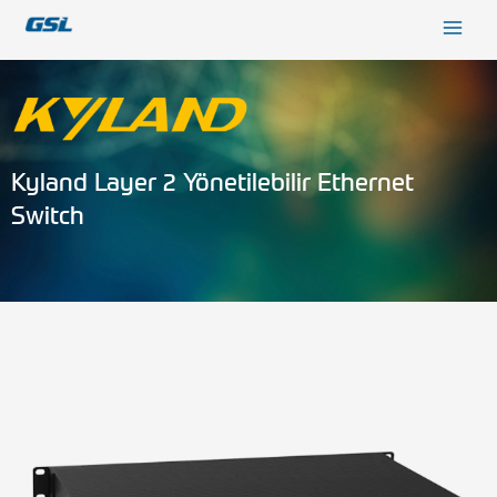
İçeriğe
9618b98e-0f72-4d39-be3f-c584415815eb
atla
Kyland Layer 2 Yönetilebilir Ethernet
Switch