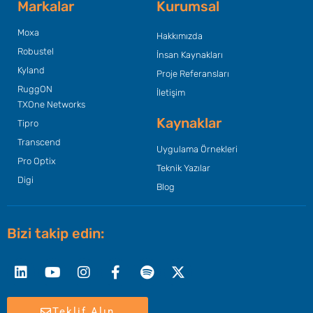
Markalar
Kurumsal
Moxa
Hakkımızda
Robustel
İnsan Kaynakları
Kyland
Proje Referansları
RuggON
İletişim
TXOne Networks
Kaynaklar
Tipro
Transcend
Uygulama Örnekleri
Pro Optix
Teknik Yazılar
Digi
Blog
Bizi takip edin:
Linkedin
Youtube
Instagram
Facebook-
Spotify
X-
f
twitter
Teklif Alın