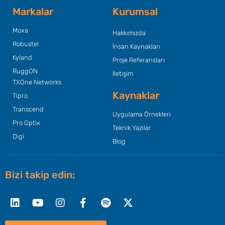
Markalar
Kurumsal
Moxa
Hakkımızda
Robustel
İnsan Kaynakları
Kyland
Proje Referansları
RuggON
İletişim
TXOne Networks
Kaynaklar
Tipro
Transcend
Uygulama Örnekleri
Pro Optix
Teknik Yazılar
Digi
Blog
Bizi takip edin:
Linkedin
Youtube
Instagram
Facebook-
Spotify
X-
f
twitter