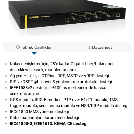
Teknik Özellikler
Datasheet
Kolay genişletme için, 28’e kadar Gigabit fiber/bakır port
destekleyen esnek, modüler tasarım
Ağ yedekliliği için DT-Ring, DRP, MSTP ve VRRP desteği
RIP ve OSPF gibi Layer 3 yönlendirme protokolü desteği
IEEE1588v2 desteği ile ±100 ns mertebesinde hassas
senkronizasyon
GPS modülü, IRIG-B modülü, PTP over E1/T1 modülü, TMS-
trigger modülü, seri sunucu modülü ve HSR/PRP modülü desteği
IEC61850 MMS yönetim desteği
Kablo bağlantıları durum testi desteği
IEC61850-3, IEEE1613. KEMA, CE desteği