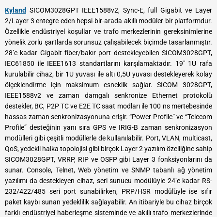
Kyland
SICOM3028GPT IEEE1588v2, Sync-E, full Gigabit ve Layer
2/Layer 3 entegre eden hepsi-bir-arada akıllı modüler bir platformdur.
Özellikle endüstriyel koşullar ve trafo merkezlerinin gereksinimlerine
yönelik zorlu şartlarda sorunsuz çalışabilecek biçimde tasarlanmıştır.
28’e kadar Gigabit fiber/bakır port destekleyebilen SICOM3028GPT,
IEC61850 ile IEEE1613 standartlarını karşılamaktadır. 19″ 1U rafa
kurulabilir cihaz, bir 1U yuvası ile altı 0,5U yuvası destekleyerek kolay
ölçeklendirme için maksimum esneklik sağlar. SICOM 3028GPT,
IEEE1588v2 ve zaman damgalı senkronize Ethernet protokolü
destekler, BC, P2P TC ve E2E TC saat modları ile 100 ns mertebesinde
hassas zaman senkronizasyonuna erişir. “Power Profile” ve “Telecom
Profile” desteğinin yanı sıra GPS ve IRIG-B zaman senkronizasyon
modülleri gibi çeşitli modüllerle de kullanılabilir. Port, VLAN, multicast,
QoS, yedekli halka topolojisi gibi birçok Layer 2 yazılım özelliğine sahip
SICOM3028GPT, VRRP, RIP ve OSFP gibi Layer 3 fonksiyonlarını da
sunar. Console, Telnet, Web yönetim ve SNMP tabanlı ağ yönetim
yazılımı da destekleyen cihaz, seri sunucu modülüyle 24’e kadar RS-
232/422/485 seri port sunabilirken, PRP/HSR modülüyle ise sıfır
paket kaybı sunan yedeklilik sağlayabilir. An itibariyle bu cihaz birçok
farklı endüstriyel haberleşme sisteminde ve akıllı trafo merkezlerinde