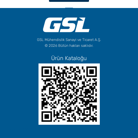
GSL Mühendislik Sanayi ve Ticaret A.Ş.
© 2026 Bütün hakları saklıdır.
Ürün Kataloğu
Başlık Metninizi Buraya Ekleyin