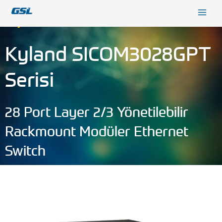
İçeriğe
9618b98e-0f72-4d39-be3f-c584415815eb
atla
Kyland SICOM3028GPT
Serisi
28 Port Layer 2/3 Yönetilebilir
Rackmount Modüler Ethernet
Switch