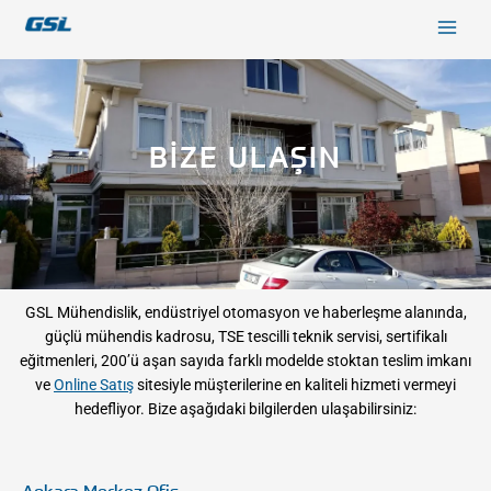
İçeriğe
9618b98e-0f72-4d39-be3f-c584415815eb
atla
BİZE ULAŞIN
GSL Mühendislik, endüstriyel otomasyon ve haberleşme alanında,
güçlü mühendis kadrosu, TSE tescilli teknik servisi, sertifikalı
eğitmenleri, 200’ü aşan sayıda farklı modelde stoktan teslim imkanı
ve
Online Satış
sitesiyle müşterilerine en kaliteli hizmeti vermeyi
hedefliyor. Bize aşağıdaki bilgilerden ulaşabilirsiniz:
Ankara Merkez Ofis