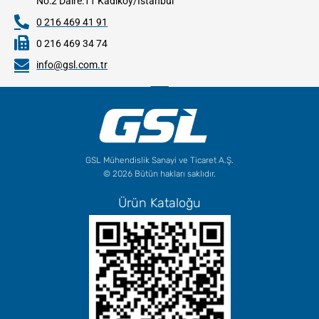
No:2 Daire:11 Kadıköy/İstanbul
0 216 469 41 91
0 216 469 34 74
info@gsl.com.tr
GSL Mühendislik Sanayi ve Ticaret A.Ş.
© 2026 Bütün hakları saklıdır.
Ürün Kataloğu