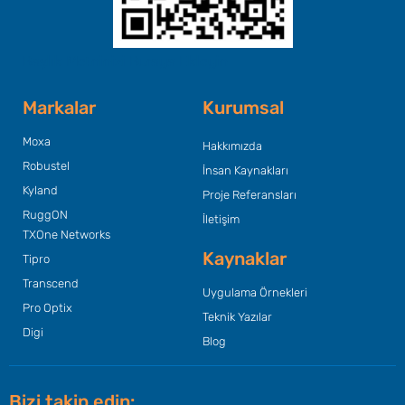
Başlık Metninizi Buraya Ekleyin
Markalar
Kurumsal
Moxa
Hakkımızda
Robustel
İnsan Kaynakları
Kyland
Proje Referansları
RuggON
İletişim
TXOne Networks
Kaynaklar
Tipro
Transcend
Uygulama Örnekleri
Pro Optix
Teknik Yazılar
Digi
Blog
Bizi takip edin: