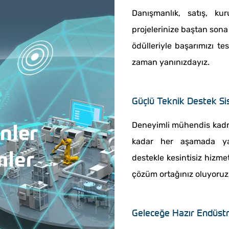
Danışmanlık, satış, kur
projelerinize baştan sona 
ödülleriyle başarımızı te
zaman yanınızdayız.
Güçlü Teknik Destek Si
nler
Deneyimli mühendis kad
kadar her aşamada yan
mler
destekle kesintisiz hizme
çözüm ortağınız oluyoruz
Geleceğe Hazır Endüstr