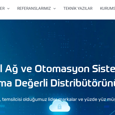
ER
REFERANSLARIMIZ
TEKNİK YAZILAR
KURUM
l Ağ ve Otomasyon Sistem
ma Değerli Distribütörün
temsilcisi olduğumuz lider markalar ve yüzde yüz müş