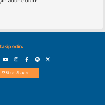
çin abone olun:
 takip edin:
nkedin
Youtube
Instagram
Facebook-
Spotify
X-
f
twitter
Bize Ulaşın