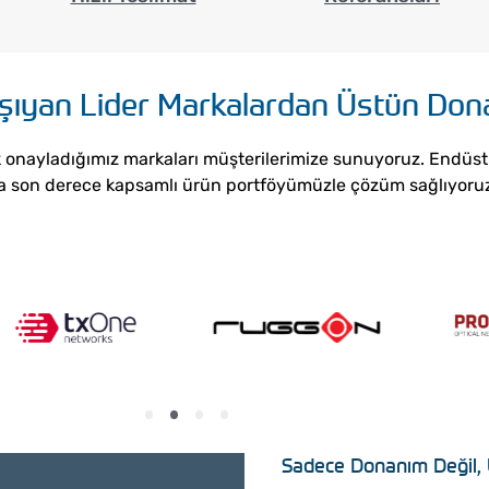
aşıyan Lider Markalardan Üstün Don
ek onayladığımız markaları müşterilerimize sunuyoruz. Endüst
za son derece kapsamlı ürün portföyümüzle çözüm sağlıyoru
Sadece Donanım Değil,