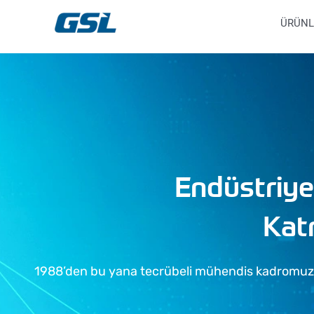
İçeriğe
9618b98e-0f72-4d39-be3f-c584415815eb
ÜRÜNL
atla
Endüstriye
Kat
1988’den bu yana tecrübeli mühendis kadromuz, 