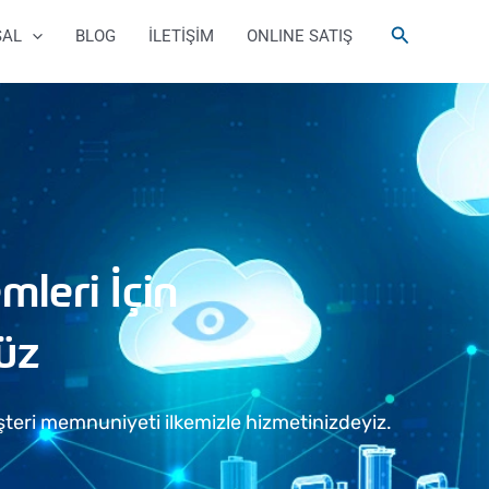
Arama
SAL
BLOG
İLETİŞİM
ONLINE SATIŞ
leri İçin
üz
teri memnuniyeti ilkemizle hizmetinizdeyiz.