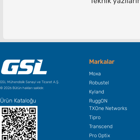
​Teknik yazılar
Markalar
Moxa
Robustel
GSL Mühendislik Sanayi ve Ticaret A.Ş.
© 2026 Bütün hakları saklıdır.
Kyland
Ürün Kataloğu
RuggON
TXOne Networks
Tipro
Transcend
Pro Optix