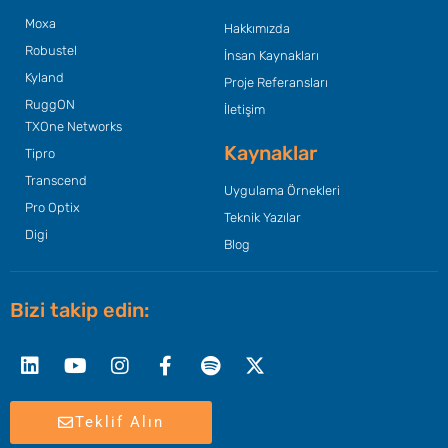
Moxa
Hakkımızda
Robustel
İnsan Kaynakları
Kyland
Proje Referansları
RuggON
İletişim
TXOne Networks
Kaynaklar
Tipro
Transcend
Uygulama Örnekleri
Pro Optix
Teknik Yazılar
Digi
Blog
Bizi takip edin:
Linkedin
Youtube
Instagram
Facebook-
Spotify
X-
f
twitter
Teklif Alın