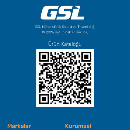
GSL Mühendislik Sanayi ve Ticaret A.Ş.
© 2026 Bütün hakları saklıdır.
Ürün Kataloğu
Başlık Metninizi Buraya Ekleyin
Markalar
Kurumsal