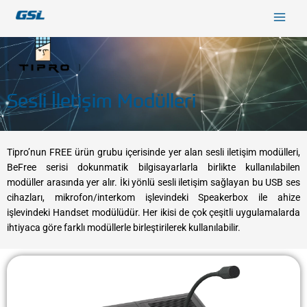
İçeriğe
9618b98e-0f72-4d39-be3f-c584415815eb
atla
Sesli İletişim Modülleri
Tipro’nun FREE ürün grubu içerisinde yer alan sesli iletişim modülleri,
BeFree serisi dokunmatik bilgisayarlarla birlikte kullanılabilen
modüller arasında yer alır. İki yönlü sesli iletişim sağlayan bu USB ses
cihazları, mikrofon/interkom işlevindeki Speakerbox ile ahize
işlevindeki Handset modülüdür. Her ikisi de çok çeşitli uygulamalarda
ihtiyaca göre farklı modüllerle birleştirilerek kullanılabilir.