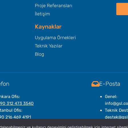
Proje Referansları
İletişim
Kaynaklar
Uygulama Örnekleri
Teknik Yazılar
Blog
efon
E-Posta
nkara Ofis:
Genel:
 90 312 473 3540
info@gsl.c
tanbul Ofis:
Teknik Dest
90 216 469 4191
destek@gsl
dalanabilmeniz ve kullanıcı deneyimini geliştirebilmek için internet sitemi