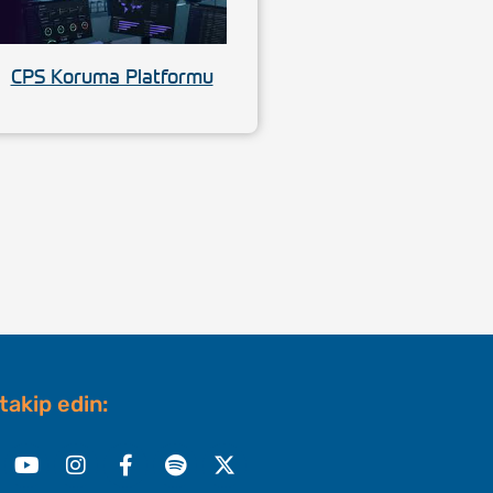
CPS Koruma Platformu
 takip edin:
nkedin
Youtube
Instagram
Facebook-
Spotify
X-
f
twitter