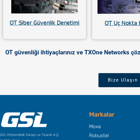
OT Siber Güvenlik Denetimi
OT Uç Nokta 
OT güvenliği ihtiyaçlarınız ve TXOne Networks çöz
Bize Ulaşın
Markalar
Moxa
Robustel
GSL Mühendislik Sanayi ve Ticaret A.Ş.