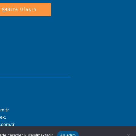
Bize Ulaşın
om.tr
ek:
.com.tr
zde çerezler kullanılmaktadır.
Anladım