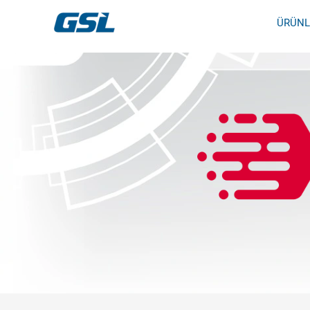
İçeriğe
9618b98e-0f72-4d39-be3f-c584415815eb
ÜRÜNL
atla