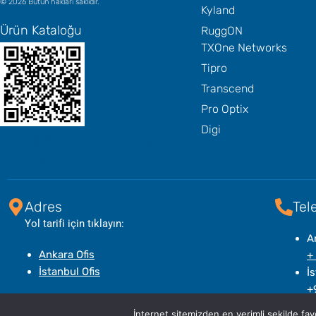
© 2026 Bütün hakları saklıdır.
Kyland
Ürün Kataloğu
RuggON
TXOne Networks
Tipro
Transcend
Pro Optix
Digi
Başlık Metninizi Buraya
Ekleyin
Adres
Tel
Yol tarifi için tıklayın:
A
Ankara Ofis
+
İstanbul Ofis
İs
+
İnternet sitemizden en verimli şekilde fay