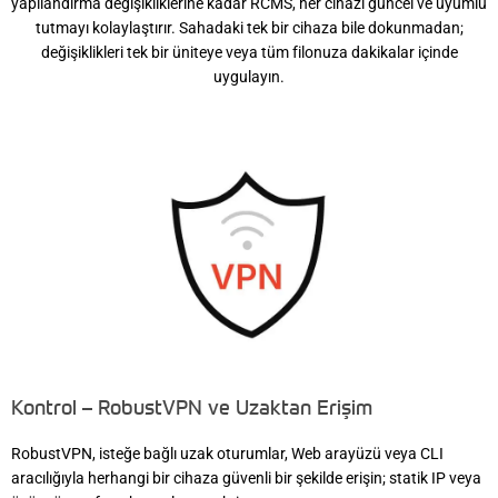
yapılandırma değişikliklerine kadar RCMS, her cihazı güncel ve uyumlu
tutmayı kolaylaştırır. Sahadaki tek bir cihaza bile dokunmadan;
değişiklikleri tek bir üniteye veya tüm filonuza dakikalar içinde
uygulayın.
Kontrol – RobustVPN ve Uzaktan Erişim
RobustVPN, isteğe bağlı uzak oturumlar, Web arayüzü veya CLI
aracılığıyla herhangi bir cihaza güvenli bir şekilde erişin; statik IP veya