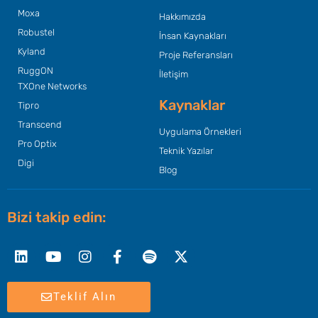
Moxa
Hakkımızda
Robustel
İnsan Kaynakları
Kyland
Proje Referansları
RuggON
İletişim
TXOne Networks
Kaynaklar
Tipro
Transcend
Uygulama Örnekleri
Pro Optix
Teknik Yazılar
Digi
Blog
Bizi takip edin:
Linkedin
Youtube
Instagram
Facebook-
Spotify
X-
f
twitter
Teklif Alın