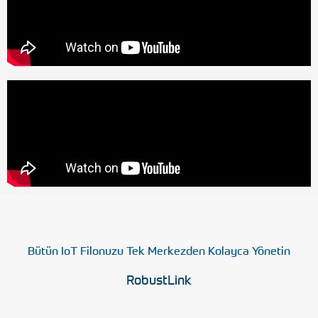
Bütün IoT Filonuzu Tek Merkezden Kolayca Yönetin
RobustLink