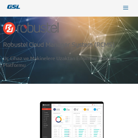
İçeriğe
9618b98e-0f72-4d39-be3f-c584415815eb
atla
Robustel Cloud Manager System (RCMS)
Uç Cihaz ve Makinelere Uzaktan Erişim ve Yönetim
Platformu