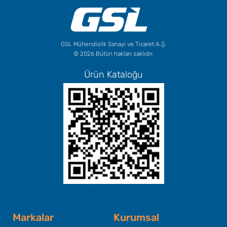
GSL Mühendislik Sanayi ve Ticaret A.Ş.
© 2026 Bütün hakları saklıdır.
Ürün Kataloğu
Başlık Metninizi Buraya Ekleyin
Markalar
Kurumsal