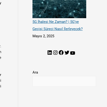
y
5G İhalesi Ne Zaman? | 5G’ye
Geçişi Süreci Nasıl İlerleyecek?
Mayıs 2, 2025
.
n
e
Ara
r
i
i