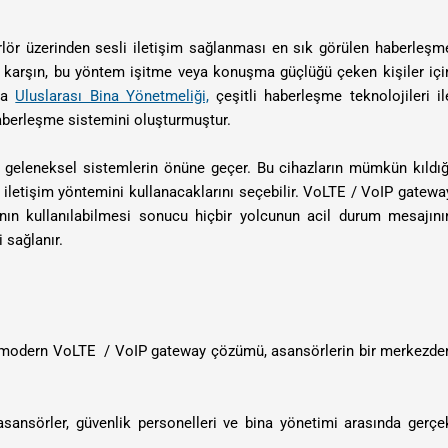
lör üzerinden sesli iletişim sağlanması en sık görülen haberleşm
a karşın, bu yöntem işitme veya konuşma güçlüğü çeken kişiler içi
nda
Uluslarası Bina Yönetmeliği,
çeşitli haberleşme teknolojileri il
 haberleşme sistemini oluşturmuştur.
e geleneksel sistemlerin önüne geçer. Bu cihazların mümkün kıldığ
iletişim yöntemini kullanacaklarını seçebilir. VoLTE / VoIP gatewa
arının kullanılabilmesi sonucu hiçbir yolcunun acil durum mesajını
 sağlanır.
en modern VoLTE / VoIP gateway çözümü, asansörlerin bir merkezde
asansörler, güvenlik personelleri ve bina yönetimi arasında gerçe