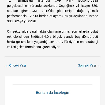
12 Temmuz’da İstanbul CVP Park Bosphorus’ta
h
h
gerçekleştirilen törende açıklandı. Geçtiğimiz yıl listeye 320.
e
e
sıradan giren GSL, 2016’da göstermiş olduğu yüksek
performansla 12 sıra birden atlayarak bu yıl açıklanan listede
n
n
308. sıraya yükseldi.
d
d
i
i
​On sekiz yıldır yapılmakta olan araştırma, son yıllarda bulut
s
s
teknolojisinden Endüstri 4.0’a birçok alanda baş döndürücü
hızda gelişmelerin yaşandığı sektörde, Türkiye’nin en rekabetçi
l
l
ve ileri gelen firmalarına işaret ediyor.
i
i
k
k
←
Önceki Yazı
Sonraki Yazı
→
Bunları da İnceleyin