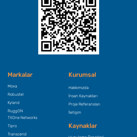
Başlık Metninizi Buraya Ekleyin
Markalar
Kurumsal
Moxa
Hakkımızda
Robustel
İnsan Kaynakları
Kyland
Proje Referansları
RuggON
İletişim
TXOne Networks
Kaynaklar
Tipro
Transcend