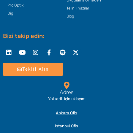
Uygulama Örnekleri
Pro Optix
Teknik Yazılar
Digi
Blog
Bizi takip edin:
Linkedin
Youtube
Instagram
Facebook-
Spotify
X-
f
twitter
Teklif Alın
Adres
Yol tarifi için tıklayın:
Ankara Ofis
İstanbul Ofis