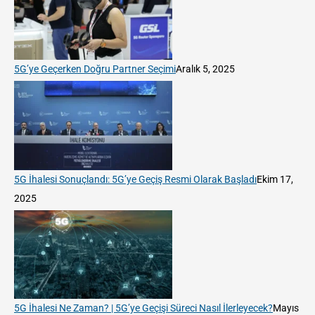
5G’ye Geçerken Doğru Partner Seçimi
Aralık 5, 2025
5G İhalesi Sonuçlandı: 5G’ye Geçiş Resmi Olarak Başladı
Ekim 17,
2025
5G İhalesi Ne Zaman? | 5G’ye Geçişi Süreci Nasıl İlerleyecek?
Mayıs