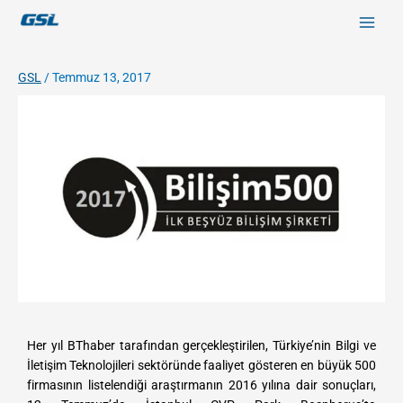
İçeriğe
9618b98e-0f72-4d39-be3f-c584415815eb
atla
GSL
/
Temmuz 13, 2017
/
/
F
T
Y
c
c
a
w
o
o
o
c
i
u
m
m
e
t
T
p
p
b
t
u
a
a
o
e
b
n
n
o
r
e
y
y
k
/
/
g
g
s
s
Her yıl BThaber tarafından gerçekleştirilen, Türkiye’nin Bilgi ve
l
l
İletişim Teknolojileri sektöründe faaliyet gösteren en büyük 500
m
m
firmasının listelendiği araştırmanın 2016 yılına dair sonuçları,
u
u