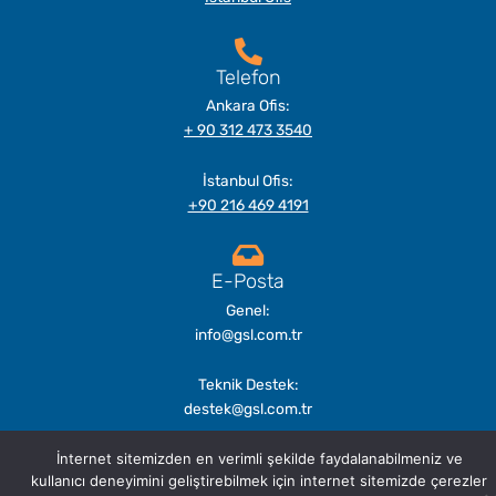
Telefon
Ankara Ofis:
+ 90 312 473 3540
İstanbul Ofis:
+90 216 469 4191
E-Posta
Genel:
info@gsl.com.tr
Teknik Destek:
destek@gsl.com.tr
İnternet sitemizden en verimli şekilde faydalanabilmeniz ve
kullanıcı deneyimini geliştirebilmek için internet sitemizde çerezler