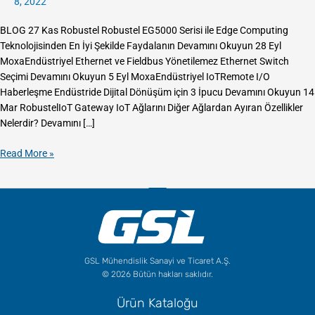
8, 2022
BLOG 27 Kas Robustel Robustel EG5000 Serisi ile Edge Computing
Teknolojisinden En İyi Şekilde Faydalanın Devamını Okuyun 28 Eyl
MoxaEndüstriyel Ethernet ve Fieldbus Yönetilemez Ethernet Switch
Seçimi Devamını Okuyun 5 Eyl MoxaEndüstriyel IoTRemote I/O
Haberleşme Endüstride Dijital Dönüşüm için 3 İpucu Devamını Okuyun 14
Mar RobustelIoT Gateway IoT Ağlarını Diğer Ağlardan Ayıran Özellikler
Nelerdir? Devamını […]
Read More »
GSL Mühendislik Sanayi ve Ticaret A.Ş.
© 2026 Bütün hakları saklıdır.
Ürün Kataloğu