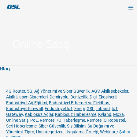
İçeriğe
9618b98e-0f72-4d39-be3f-c584415815eb
atla
Online Satış
Blog
Blog
4G Router
,
5G
,
Ağ Yönetimi ve Siber Güvenlik
,
AGV
,
Akıllı şebekeler
,
Akıllı Ulaşım Sistemleri
,
Demiryolu
,
Denizcilik
,
Digi
,
Ekosinerji
,
Endüstriyel Ağ Eğitimi
,
Endüstriyel Ethernet ve Fieldbus
,
Endüstriyel Firewall
,
Endüstriyel IoT
,
Enerji
,
GSL
,
Inhand
,
IoT
Gateway
,
Kablosuz Ağlar
,
Kablosuz Haberleşme
,
Kyland
,
Moxa
,
Online Satış
,
PoE
,
Remote I/O Haberleşme
,
Remote IO
,
Robustel
,
Seri Haberleşme
,
Siber Güvenlik
,
Sis Bilişim
,
Su Dağıtımı ve
Yönetimi
,
Tipro
,
Uncategorized
,
Uygulama Örneği
,
Webinar
/
Şubat