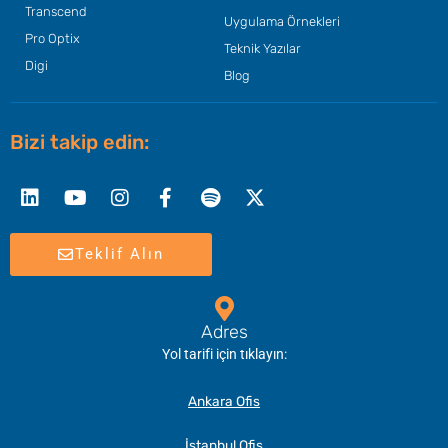
Transcend
Uygulama Örnekleri
Pro Optix
Teknik Yazılar
Digi
Blog
Bizi takip edin:
Linkedin
Youtube
Instagram
Facebook-
Spotify
X-
f
twitter
Teklif Alın
Adres
Yol tarifi için tıklayın:
Ankara Ofis
İstanbul Ofis