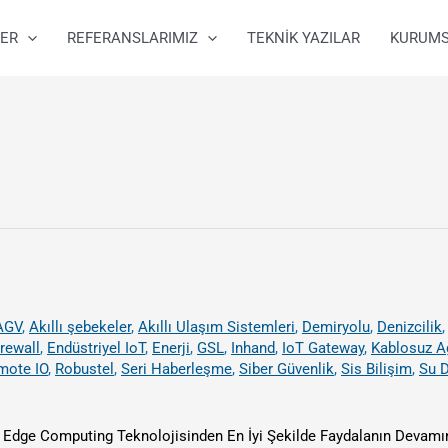
ER
REFERANSLARIMIZ
TEKNİK YAZILAR
KURUM
AGV
,
Akıllı şebekeler
,
Akıllı Ulaşım Sistemleri
,
Demiryolu
,
Denizcilik
irewall
,
Endüstriyel IoT
,
Enerji
,
GSL
,
Inhand
,
IoT Gateway
,
Kablosuz A
mote IO
,
Robustel
,
Seri Haberleşme
,
Siber Güvenlik
,
Sis Bilişim
,
Su D
 Edge Computing Teknolojisinden En İyi Şekilde Faydalanın Devamı