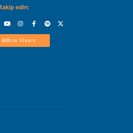
 takip edin:
nkedin
Youtube
Instagram
Facebook-
Spotify
X-
f
twitter
Bize Ulaşın