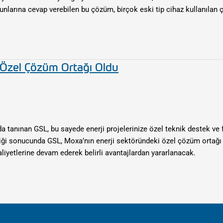
orunlarına cevap verebilen bu çözüm, birçok eski tip cihaz kullanılan
 Özel Çözüm Ortağı Oldu
a tanınan GSL, bu sayede enerji projelerinize özel teknik destek ve f
liği sonucunda GSL, Moxa’nın enerji sektöründeki özel çözüm ortağı 
iyetlerine devam ederek belirli avantajlardan yararlanacak. ​