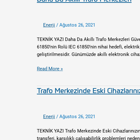
Da
Akıllı
Trafo
Enerji
/
Ağustos 26, 2021
Merkezleri
TEKNİK YAZI Daha Da Akıllı Trafo Merkezleri ​Güveni
61850’nin Rolü IEC 61850’nin nihai hedefi, elektr
geliştirilmesidir. Günümüzde akıllı elektronik cih
Read More »
Trafo Merkezinde Eski Cihazların
Trafo
Merkezinde
Eski
Cihazlarınızın
Enerji
/
Ağustos 26, 2021
Ömrünü
Uzatın:
TEKNİK YAZI Trafo Merkezinde Eski Cihazlarınızın
PRP/HSR
transferi, karşılıklı çalışabilirlik problemleri ne