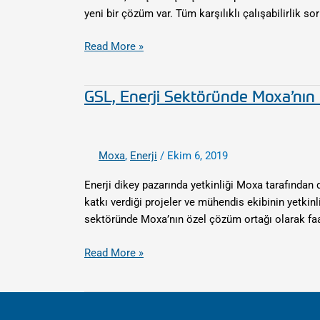
Ağlarına
yeni bir çözüm var. Tüm karşılıklı çalışabilirlik s
Geçiş
Read More »
GSL, Enerji Sektöründe Moxa’nın
GSL,
Enerji
Sektöründe
Moxa’nın
Moxa
,
Enerji
/
Ekim 6, 2019
Özel
Çözüm
Enerji dikey pazarında yetkinliği Moxa tarafından d
Ortağı
katkı verdiği projeler ve mühendis ekibinin yetkin
Oldu
sektöründe Moxa’nın özel çözüm ortağı olarak faal
Read More »