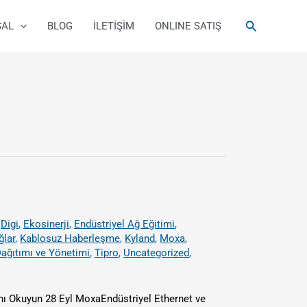
Arama
SAL
BLOG
İLETİŞİM
ONLINE SATIŞ
,
Digi
,
Ekosinerji
,
Endüstriyel Ağ Eğitimi
,
ğlar
,
Kablosuz Haberleşme
,
Kyland
,
Moxa
,
ağıtımı ve Yönetimi
,
Tipro
,
Uncategorized
,
nı Okuyun 28 Eyl MoxaEndüstriyel Ethernet ve