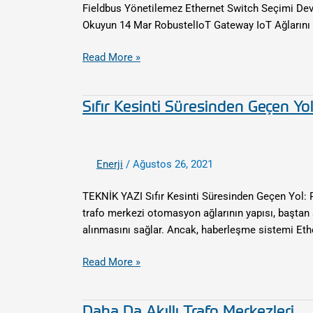
Fieldbus Yönetilemez Ethernet Switch Seçimi De
Okuyun 14 Mar RobustelIoT Gateway IoT Ağlarını D
Read More »
Sıfır Kesinti Süresinden Geçen Yo
Sıfır
Kesinti
Süresinden
Geçen
Enerji
/
Ağustos 26, 2021
Yol:
PRP-
TEKNİK YAZI ​Sıfır Kesinti Süresinden Geçen Yol:
HSR
trafo merkezi otomasyon ağlarının yapısı, baştan s
Yedekli
alınmasını sağlar. Ancak, haberleşme sistemi Ethe
Ağlar
Read More »
Daha Da Akıllı Trafo Merkezleri
Daha