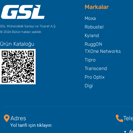
Markalar
Moxa
Robustel
GSL Mühendislik Sanayi ve Ticaret A.Ş.
© 2026 Bütün hakları saklıdır.
Kyland
Ürün Kataloğu
RuggON
TXOne Networks
Tipro
Transcend
Pro Optix
Digi
Başlık Metninizi Buraya
Ekleyin
Adres
Tel
Yol tarifi için tıklayın:
A