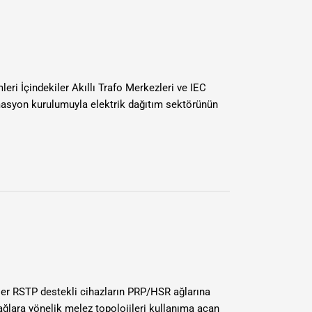
leri İçindekiler Akıllı Trafo Merkezleri ve IEC
tomasyon kurulumuyla elektrik dağıtım sektörünün
ler RSTP destekli cihazların PRP/HSR ağlarına
 ağlara yönelik melez topolojileri kullanıma açan