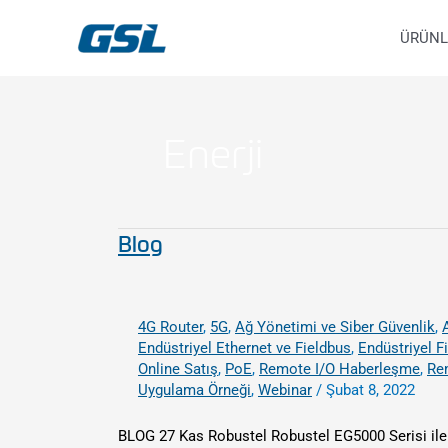
İçeriğe
9618b98e-0f72-4d39-be3f-c584415815eb
atla
ÜRÜNL
Enerji
Blog
Blog
4G Router
,
5G
,
Ağ Yönetimi ve Siber Güvenlik
,
Endüstriyel Ethernet ve Fieldbus
,
Endüstriyel F
Online Satış
,
PoE
,
Remote I/O Haberleşme
,
Re
Uygulama Örneği
,
Webinar
/
Şubat 8, 2022
BLOG 27 Kas Robustel Robustel EG5000 Serisi ile