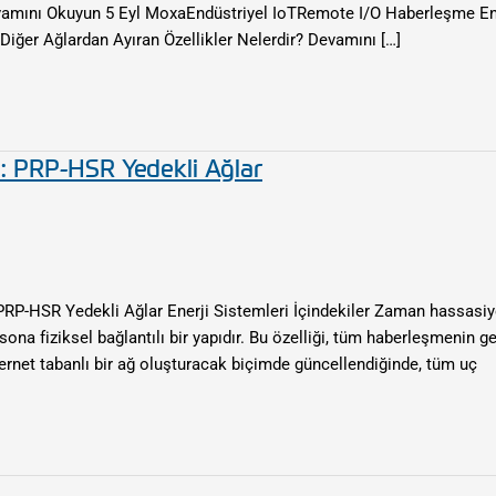
vamını Okuyun 5 Eyl MoxaEndüstriyel IoTRemote I/O Haberleşme End
iğer Ağlardan Ayıran Özellikler Nelerdir? Devamını […]
l: PRP-HSR Yedekli Ağlar
 PRP-HSR Yedekli Ağlar Enerji Sistemleri İçindekiler Zaman hassasiy
ona fiziksel bağlantılı bir yapıdır. Bu özelliği, tüm haberleşmenin g
rnet tabanlı bir ağ oluşturacak biçimde güncellendiğinde, tüm uç