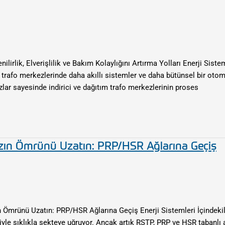
lirlik, Elverişlilik ve Bakım Kolaylığını Artırma Yolları Enerji Sistem
ik trafo merkezlerinde daha akıllı sistemler ve daha bütünsel bir o
azlar sayesinde indirici ve dağıtım trafo merkezlerinin proses
ızın Ömrünü Uzatın: PRP/HSR Ağlarına Geçiş
 Ömrünü Uzatın: PRP/HSR Ağlarına Geçiş Enerji Sistemleri İçindeki
deniyle sıklıkla sekteye uğruyor. Ancak artık RSTP, PRP ve HSR tabanlı