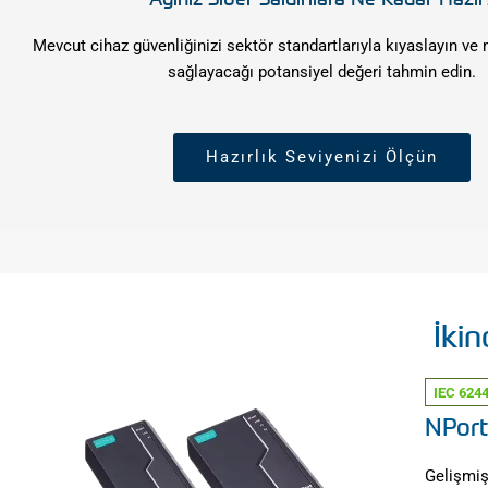
Mevcut cihaz güvenliğinizi sektör standartlarıyla kıyaslayın v
sağlayacağı potansiyel değeri tahmin edin.
Hazırlık Seviyenizi Ölçün
İkin
IEC 6244
NPort
Gelişmiş