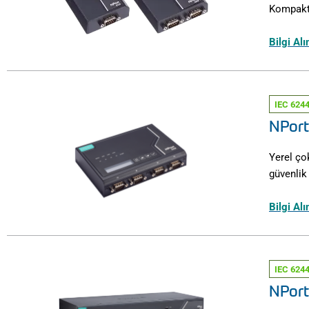
Kompakt,
Bilgi Al
IEC 6244
NPort
Yerel ço
güvenlik
Bilgi Al
IEC 6244
NPort