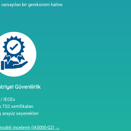
r varsayılan bir gereksinim haline
triyel Güvenilirlik
 / IECEx
TS2 sertifikaları
ş arayüz seçenekleri
modeli inceleyin (IA5000-G2) →