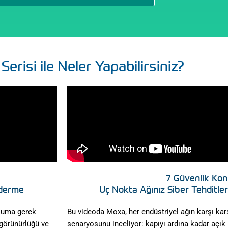
erisi ile Neler Yapabilirsiniz?
7 Güvenlik Kont
iderme
Uç Nokta Ağınız Siber Tehditler
uluma gerek
Bu videoda Moxa, her endüstriyel ağın karşı kar
 görünürlüğü ve
senaryosunu inceliyor: kapıyı ardına kadar açık b