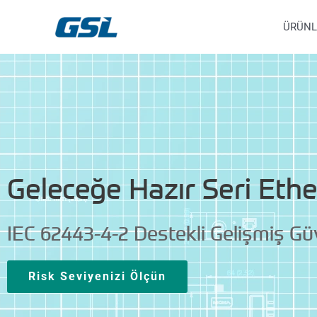
İçeriğe
9618b98e-0f72-4d39-be3f-c584415815eb
Moxa NPort G2 | Seri Ethernet Çevirici
atla
ÜRÜNL
Geleceğe Hazır Seri Ethe
IEC 62443-4-2 Destekli Gelişmiş Güve
Risk Seviyenizi Ölçün