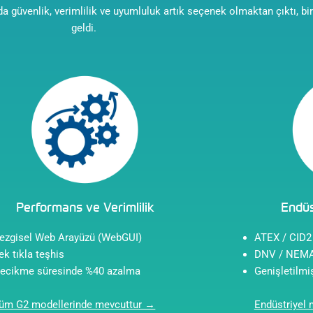
da güvenlik, verimlilik ve uyumluluk artık seçenek olmaktan çıktı, bi
geldi.
Performans ve Verimlilik
Endüs
ezgisel Web Arayüzü (WebGUI)
ATEX / CID2
ek tıkla teşhis
DNV / NEMA 
ecikme süresinde %40 azalma
Genişletilmi
üm G2 modellerinde mevcuttur →
Endüstriyel 