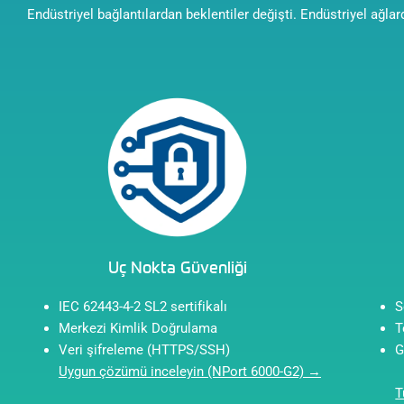
Endüstriyel bağlantılardan beklentiler değişti. Endüstriyel ağlar
Uç Nokta Güvenliği
IEC 62443-4-2 SL2 sertifikalı
S
Merkezi Kimlik Doğrulama
T
Veri şifreleme (HTTPS/SSH)
G
Uygun çözümü inceleyin (NPort 6000-G2) →
T