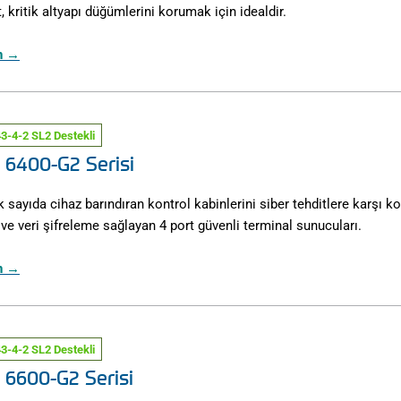
 kritik altyapı düğümlerini korumak için idealdir.
ın →
3-4-2 SL2 Destekli
 6400-G2 Serisi
k sayıda cihaz barındıran kontrol kabinlerini siber tehditlere karşı
 ve veri şifreleme sağlayan 4 port güvenli terminal sunucuları.
ın →
3-4-2 SL2 Destekli
 6600-G2 Serisi​