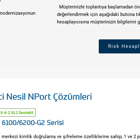
Müşterinizle toplantıya başlamadan önc
e modernizasyonun
değerlendirmek için aşağıdaki butona tı
hesaplayıcısına müşterinizin bilgilerini g
Risk Hesapl
ci Nesil NPort Çözümleri
3-4-2 SL2 Destekli
 6100/6200-G2 Serisi​
 merkezi kimlik doğrulama ve şifreleme özelliklerine sahip, 1 ve 2 p