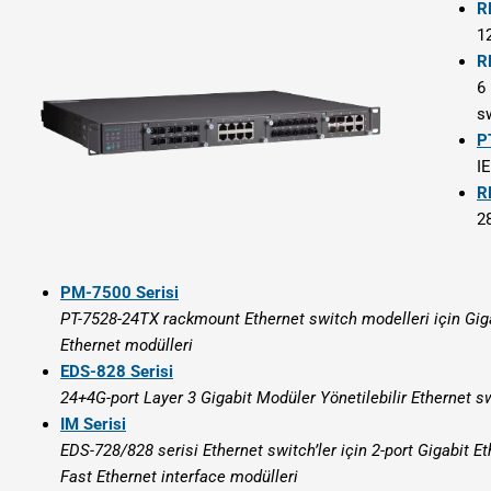
R
1
R
6
s
P
I
R
2
PM-7500 Serisi
PT-7528-24TX rackmount Ethernet switch modelleri için Giga
Ethernet modülleri
EDS-828 Serisi
24+4G-port Layer 3 Gigabit Modüler Yönetilebilir Ethernet s
IM Serisi
EDS-728/828 serisi Ethernet switch’ler için 2-port Gigabit Et
Fast Ethernet interface modülleri