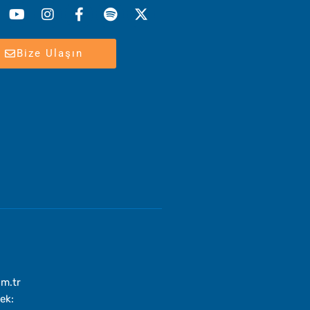
f
twitter
Bize Ulaşın
om.tr
ek: