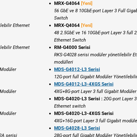
MRX-G4064
[Yeni]
56 GbE ve 8 10GbE-port Layer 3 Full Gigab
Switch
ebilir Ethernet
MRX-Q4064
[Yeni]
48 2.5GbE ve 16 10GbE-port Layer 3 full 2
Ethernet Switch
ebilir Ethernet
RM-G4000 Serisi
RKS-G4028 serisi modüler yönetilebilir Et
modülleri
 Modüler
MDS-G4012-L3 Serisi
12G-port full Gigabit Modüler Yönetilebili
MDS-G4012-L3-4XGS Serisi
 Modüler
4XG+8G-port Layer 3 full Gigabit Modüler 
MDS-G4020-L3 Serisi :
20G-port Layer 3 
Ethernet switch
 Modüler
MDS-G4020-L3-4XGS Serisi
4XG+16G-port Layer 3 full Gigabit modüler
MDS-G4028-L3 Serisi
A serisi
28G-port full Gigabit Modüler Yönetilebili