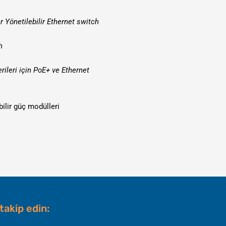
 Yönetilebilir Ethernet switch
h
leri için PoE+ ve Ethernet
bilir güç modülleri
 takip edin:
nkedin
Youtube
Instagram
Facebook-
Spotify
X-