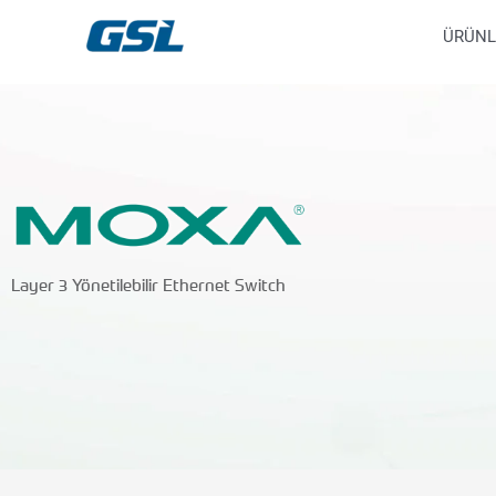
İçeriğe
9618b98e-0f72-4d39-be3f-c584415815eb
ÜRÜNL
atla
Layer 3 Yönetilebilir Ethernet Switch