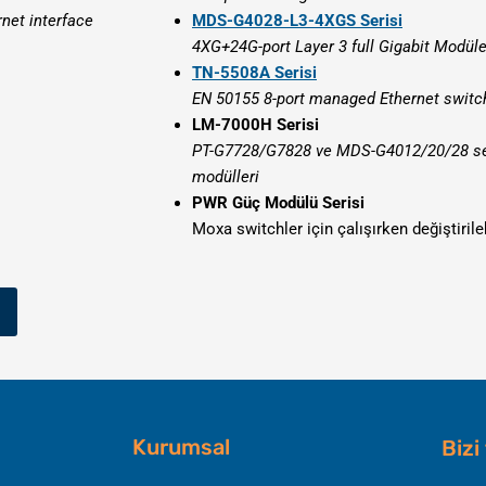
net interface
MDS-G4028-L3-4XGS Serisi
4XG+24G-port Layer 3 full Gigabit Modüler
TN-5508A Serisi
EN 50155 8-port managed Ethernet switc
LM-7000H Serisi
PT-G7728/G7828 ve MDS-G4012/20/28 seri
modülleri
PWR Güç Modülü Serisi
Moxa switchler için çalışırken değiştirile
Kurumsal
Bizi
Li