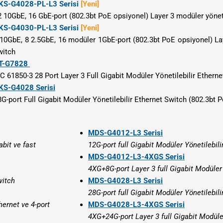
KS-G4028-PL-L3 Serisi
[Yeni]
2 10GbE, 16 GbE-port (802.3bt PoE opsiyonel) Layer 3 modüler yöneti
KS-G4030-PL-L3 Serisi
[Yeni]
 10GbE, 8 2.5GbE, 16 modüler 1GbE-port (802.3bt PoE opsiyonel) Lay
witch
T-G7828
EC 61850-3 28 Port Layer 3 Full Gigabit Modüler Yönetilebilir Ethern
KS-G4028 Serisi
8G-port Full Gigabit Modüler Yönetilebilir Ethernet Switch (802.3bt 
MDS-G4012-L3 Serisi
bit ve fast
12G-port full Gigabit Modüler Yönetilebili
MDS-G4012-L3-4XGS Serisi
4XG+8G-port Layer 3 full Gigabit Modüler 
witch
MDS-G4028-L3 Serisi
28G-port full Gigabit Modüler Yönetilebili
hernet ve 4-port
MDS-G4028-L3-4XGS Serisi
4XG+24G-port Layer 3 full Gigabit Modüler