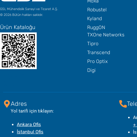
Moxa
Robustel
GSL Mühendislik Sanayi ve Ticaret A.Ş.
© 2026 Bütün hakları saklıdır.
Kyland
Ürün Kataloğu
RuggON
TXOne Networks
Tipro
Transcend
Pro Optix
Digi
Başlık Metninizi Buraya
Ekleyin
Adres
Tel
Yol tarifi için tıklayın:
A
Ankara Ofis
+
İstanbul Ofis
İs