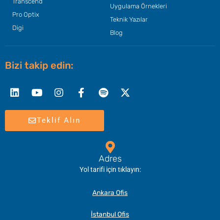
Transcend
Uygulama Örnekleri
Pro Optix
Teknik Yazılar
Digi
Blog
Bizi takip edin:
Linkedin
Youtube
Instagram
Facebook-
Spotify
X-
f
twitter
Teklif Alın
Adres
Yol tarifi için tıklayın:
Ankara Ofis
İstanbul Ofis