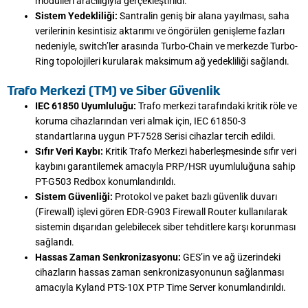
modülleri aracılığıyla gerçekleştirildi.
Sistem Yedekliliği:
Santralin geniş bir alana yayılması, saha
verilerinin kesintisiz aktarımı ve öngörülen genişleme fazları
nedeniyle, switch’ler arasında Turbo-Chain ve merkezde Turbo-
Ring topolojileri kurularak maksimum ağ yedekliliği sağlandı.
Trafo Merkezi (TM) ve Siber Güvenlik
IEC 61850 Uyumluluğu:
Trafo merkezi tarafındaki kritik röle ve
koruma cihazlarından veri almak için, IEC 61850-3
standartlarına uygun PT-7528 Serisi cihazlar tercih edildi.
Sıfır Veri Kaybı:
Kritik Trafo Merkezi haberleşmesinde sıfır veri
kaybını garantilemek amacıyla PRP/HSR uyumluluğuna sahip
PT-G503 Redbox konumlandırıldı.
Sistem Güvenliği:
Protokol ve paket bazlı güvenlik duvarı
(Firewall) işlevi gören EDR-G903 Firewall Router kullanılarak
sistemin dışarıdan gelebilecek siber tehditlere karşı korunması
sağlandı.
Hassas Zaman Senkronizasyonu:
GES’in ve ağ üzerindeki
cihazların hassas zaman senkronizasyonunun sağlanması
amacıyla Kyland PTS-10X PTP Time Server konumlandırıldı.