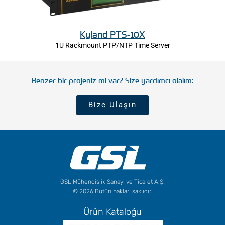
Kyland PTS-10X
1U Rackmount PTP/NTP Time Server
Benzer bir projeniz mi var? Size yardımcı olalım:
Bize Ulaşın
GSL Mühendislik Sanayi ve Ticaret A.Ş.
© 2026 Bütün hakları saklıdır.
Ürün Kataloğu