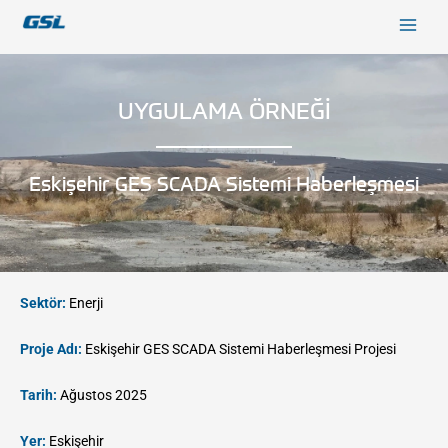
İçeriğe
9618b98e-0f72-4d39-be3f-c584415815eb
atla
UYGULAMA ÖRNEĞİ
Eskişehir GES ​SCADA Sistemi Haberleşmesi
Sektör:
Enerji
Proje Adı:
Eskişehir GES ​SCADA Sistemi Haberleşmesi Projesi
Tarih:
Ağustos 2025
Yer:
Eskişehir