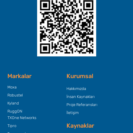
Başlık Metninizi Buraya Ekleyin
Markalar
Kurumsal
Moxa
Hakkımızda
Robustel
İnsan Kaynakları
Kyland
Proje Referansları
RuggON
İletişim
TXOne Networks
Kaynaklar
Tipro