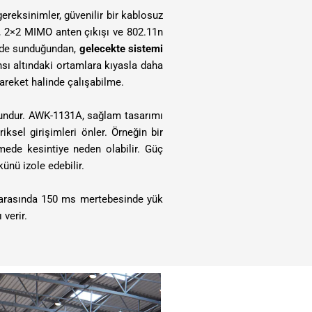
gereksinimler, güvenilir bir kablosuz
, 2×2 MIMO anten çıkışı ve 802.11n
ği de sunduğundan,
gelecekte sistemi
nsı altındaki ortamlara kıyasla daha
areket halinde çalışabilme.
undur. AWK-1131A, sağlam tasarımı
ksel girişimleri önler. Örneğin bir
ede kesintiye neden olabilir. Güç
ünü izole edebilir.
r arasında 150 ms mertebesinde yük
verir.