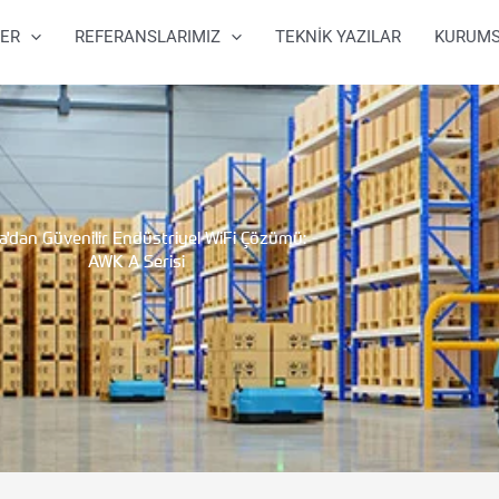
ER
REFERANSLARIMIZ
TEKNİK YAZILAR
KURUM
'dan Güvenilir Endüstriyel WiFi Çözümü:
AWK A Serisi