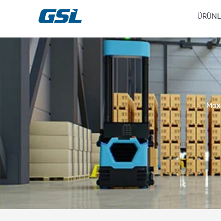
İçeriğe
9618b98e-0f72-4d39-be3f-c584415815eb
ÜRÜNL
atla
Moxa