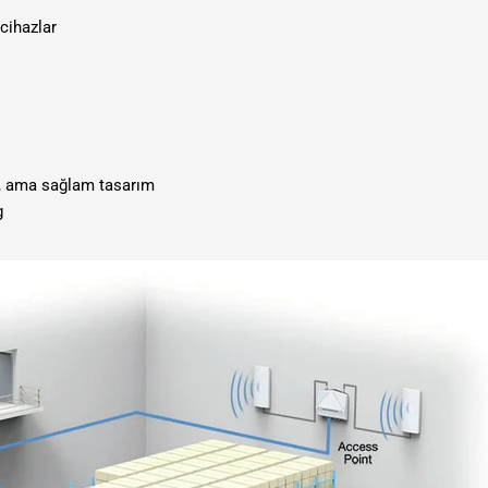
 cihazlar
t, ama sağlam tasarım
g