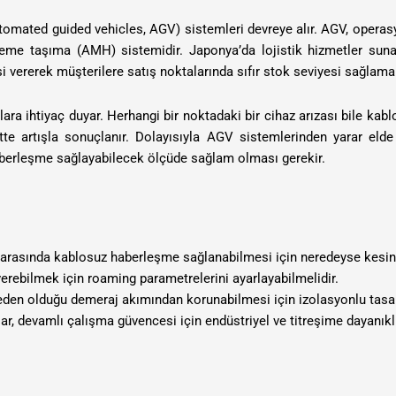
tomated guided vehicles, AGV) sistemleri devreye alır. AGV, operasy
lzeme taşıma (AMH) sistemidir. Japonya’da lojistik hizmetler suna
 vererek müşterilere satış noktalarında sıfır stok seviyesi sağlamak
ra ihtiyaç duyar. Herhangi bir noktadaki bir cihaz arızası bile ka
te artışla sonuçlanır. Dolayısıyla AGV sistemlerinden yarar eld
aberleşme sağlayabilecek ölçüde sağlam olması gerekir.
ı arasında kablosuz haberleşme sağlanabilmesi için neredeyse kesin
 verebilmek için roaming parametrelerini ayarlayabilmelidir.
eden olduğu demeraj akımından korunabilmesi için izolasyonlu tasar
lar, devamlı çalışma güvencesi için endüstriyel ve titreşime dayanıklı