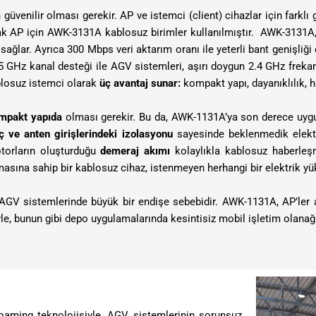
üvenilir olması gerekir. AP ve istemci (client) cihazlar için farklı 
cak AP için AWK-3131A kablosuz birimler kullanılmıştır. AWK-3131A
 sağlar. Ayrıca 300 Mbps veri aktarım oranı ile yeterli bant genişli
. 5 GHz kanal desteği ile AGV sistemleri, aşırı doygun 2.4 GHz freka
ablosuz istemci olarak
üç avantaj sunar:
kompakt yapı, dayanıklılık, h
mpakt yapıda
olması gerekir. Bu da, AWK-1131A’ya son derece uyg
ç ve anten girişlerindeki izolasyonu
sayesinde beklenmedik elektri
otorların oluşturduğu
demeraj akımı
kolaylıkla kablosuz haberleşm
umasına sahip bir kablosuz cihaz, istenmeyen herhangi bir elektrik yük
u, AGV sistemlerinde büyük bir endişe sebebidir. AWK-1131A, AP’le
le, bunun gibi depo uygulamalarında kesintisiz mobil işletim olanağı 
oaming teknolojisiyle, AGV sistemlerinin sorunsuz