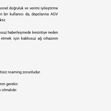
onel doğruluk ve verimi iyileştirme
n bir kullanıcı da, depolarına AGV
tır.
blosuz haberleşmede kesintiye neden
e etmek için kablosuz ağ cihazının
tisiz roaming zorunludur.
ım gerekir.
 olmalıdır.