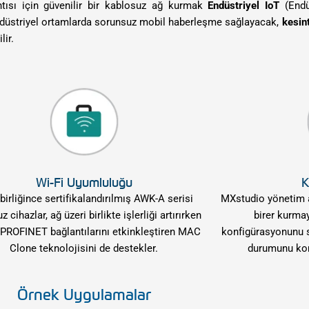
ntısı için güvenilir bir kablosuz ağ kurmak
Endüstriyel IoT
(Endüs
ndüstriyel ortamlarda sorunsuz mobil haberleşme sağlayacak,
kesin
ir.
Wi-Fi Uyumluluğu
K
 birliğince sertifikalandırılmış AWK-A serisi
MXstudio yönetim ar
 cihazlar, ağ üzeri birlikte işlerliği artırırken
birer kurmay
 PROFINET bağlantılarını etkinkleştiren MAC
konfigürasyonunu s
Clone teknolojisini de destekler.
durumunu kont
Örnek Uygulamalar