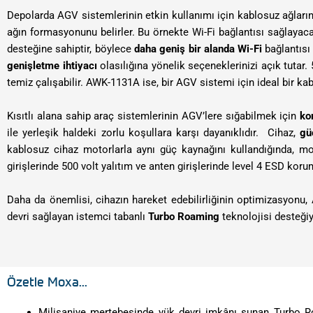
Depolarda AGV sistemlerinin etkin kullanımı için kablosuz ağların g
ağın formasyonunu belirler. Bu örnekte Wi-Fi bağlantısı sağlaya
desteğine sahiptir, böylece
daha geniş bir alanda Wi-Fi
bağlantısı
genişletme ihtiyacı
olasılığına yönelik seçeneklerinizi açık tutar
temiz çalışabilir. AWK-1131A ise, bir AGV sistemi için ideal bir k
Kısıtlı alana sahip araç sistemlerinin AGV’lere sığabilmek için
ko
ile yerleşik haldeki zorlu koşullara karşı dayanıklıdır. Cihaz,
gü
kablosuz cihaz motorlarla aynı güç kaynağını kullandığında, m
girişlerinde 500 volt yalıtım ve anten girişlerinde level 4 ESD kor
Daha da önemlisi, cihazın hareket edebilirliğinin optimizasyon
devri sağlayan istemci tabanlı
Turbo Roaming
teknolojisi desteğiy
Özetle Moxa...
Milisaniye mertebesinde yük devri imkânı sunan Turbo R