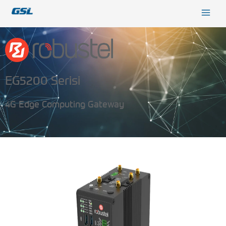
İçeriğe
9618b98e-0f72-4d39-be3f-c584415815eb
atla
EG5200 Serisi
4G Edge Computing Gateway