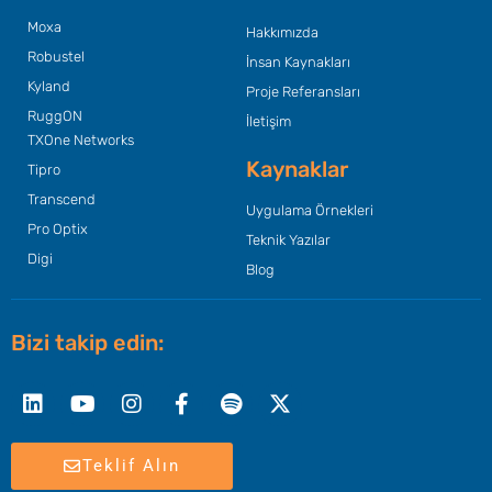
Moxa
Hakkımızda
Robustel
İnsan Kaynakları
Kyland
Proje Referansları
RuggON
İletişim
TXOne Networks
Kaynaklar
Tipro
Transcend
Uygulama Örnekleri
Pro Optix
Teknik Yazılar
Digi
Blog
Bizi takip edin:
Linkedin
Youtube
Instagram
Facebook-
Spotify
X-
f
twitter
Teklif Alın