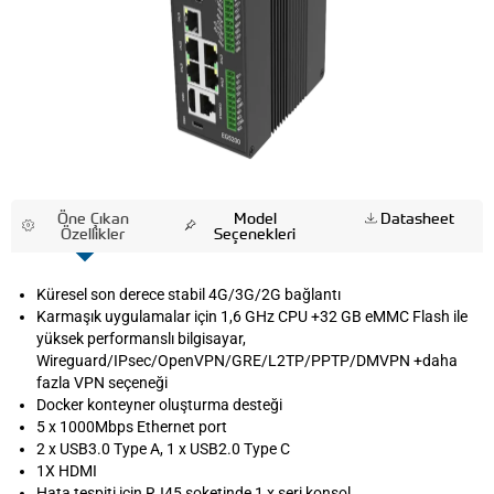
Öne Çıkan
Model
Datasheet
Özellikler
Seçenekleri
Küresel son derece stabil 4G/3G/2G bağlantı
Karmaşık uygulamalar için 1,6 GHz CPU +32 GB eMMC Flash ile
yüksek performanslı bilgisayar,
Wireguard/IPsec/OpenVPN/GRE/L2TP/PPTP/DMVPN +daha
fazla VPN seçeneği
Docker konteyner oluşturma desteği
5 x 1000Mbps Ethernet port
2 x USB3.0 Type A, 1 x USB2.0 Type C
1X HDMI
Hata tespiti için RJ45 soketinde 1 x seri konsol