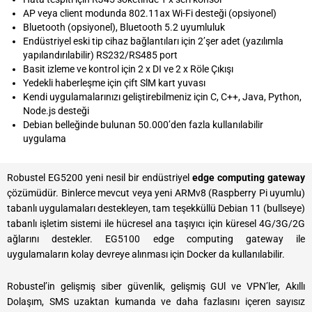
AP veya client modunda 802.11ax Wi-Fi desteği (opsiyonel)
Bluetooth (opsiyonel), Bluetooth 5.2 uyumluluk
Endüstriyel eski tip cihaz bağlantıları için 2’şer adet (yazılımla
yapılandırılabilir) RS232/RS485 port
Basit izleme ve kontrol için 2 x DI ve 2 x Röle Çıkışı
Yedekli haberleşme için çift SlM kart yuvası
Kendi uygulamalarınızı geliştirebilmeniz için C, C++, Java, Python,
Node.js desteği
Debian belleğinde bulunan 50.000’den fazla kullanılabilir
uygulama
Robustel EG5200 yeni nesil bir endüstriyel
edge computing gateway
çözümüdür. Binlerce mevcut veya yeni ARMv8 (Raspberry Pi uyumlu)
tabanlı uygulamaları destekleyen, tam teşekküllü Debian 11 (bullseye)
tabanlı işletim sistemi ile hücresel ana taşıyıcı için küresel 4G/3G/2G
ağlarını destekler. EG5100 edge computing gateway ile
uygulamaların kolay devreye alınması için Docker da kullanılabilir.
Robustel’in gelişmiş siber güvenlik, gelişmiş GUl ve VPN’ler, Akıllı
Dolaşım, SMS uzaktan kumanda ve daha fazlasını içeren sayısız