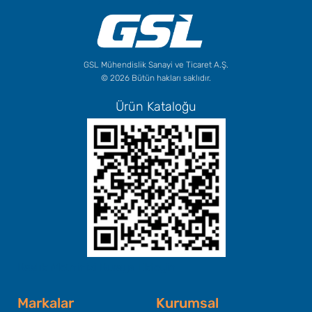
GSL Mühendislik Sanayi ve Ticaret A.Ş.
© 2026 Bütün hakları saklıdır.
Ürün Kataloğu
Başlık Metninizi Buraya Ekleyin
Markalar
Kurumsal