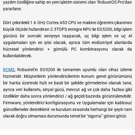
yazılım özelliğine sahip en yeni işletim sistemi olan ‘RobustOS Pro’dan
yararlanır.
Dört çekirdekli 1.6 GHz Cortex A53 CPU ve makine öğrenimi çıkarımını
büyük ölçüde hızlandıran 2.3TOPS entegre NPU ile EG5200, bilgi işlem
gücünü bir sonraki seviyeye taşıyacak, uç bilgi işlem ve uç Al
uygulamaları için en iyisi olacak, ayrıca tüm endüstriyel alanlarda
hücresel yönlendirici + gömülü PC kombinasyonu olarak da
kullanılabilecek.
RCMS
, Robustel’in EG5200 ile tamamen uyumlu olan cihaz izleme
hizmetidir. Müşterilerin yönlendiricilerinin konum genel görünümünü
bir harita üzerinde hızlı ve basit bir şekilde görmelerine olanak tanır,
ayrıca veri kullanımı, sinyal gücü, mevcut ağ ve çok daha fazlası gibi
özellikler daha sonra yönlendirici / ağ geçidi bazında görüntülenebilir.
Firmware, yönlendirici konfigürasyonu ve Uygulamalar için kablosuz
güncellemeler desteklenir ve kurulum sırasında herhangi bir şeyin tam
olarak doğru olmaması durumunda temel bir “sigorta” görevi görür.