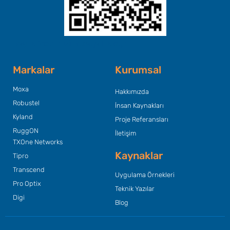
Başlık Metninizi Buraya Ekleyin
Markalar
Kurumsal
Moxa
Hakkımızda
Robustel
İnsan Kaynakları
Kyland
Proje Referansları
RuggON
İletişim
TXOne Networks
Kaynaklar
Tipro
Transcend
Uygulama Örnekleri
Pro Optix
Teknik Yazılar
Digi
Blog