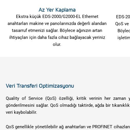
Az Yer Kaplama
Ekstra küçük ​EDS-2000/G2000-EL Ethernet
EDS-200
anahtarları makine ve panolarınızda değerli alandan
QoS ve 
tasarruf etmenizi sağlar. Böylece ağınızın artan
Böylec
ihtiyaçları için daha fazla cihaz bağlayacak yeriniz
işleti
olur.
Veri Transferi Optimizasyonu
Quality of Service (QoS) özelliği, kritik verinin her zaman 
gönderilmesini sağlar. QoS olmadığı taktirde, ağda bir tıkanıklı
veri kaybolabilir.
QoS genellikle yönetilebilir ağ anahtarları ve PROFINET cihazları