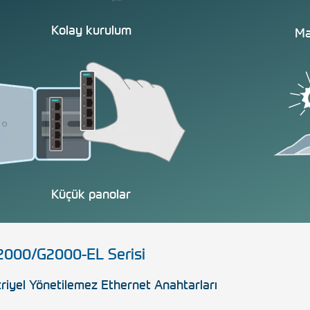
Kolay kurulum
Ma
Küçük panolar
2000/G2000-EL Serisi
riyel Yönetilemez Ethernet Anahtarları