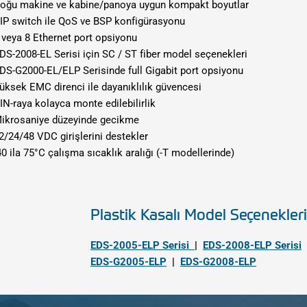
oğu makine ve kabine/panoya uygun kompakt boyutlar
IP switch ile QoS ve BSP konfigürasyonu
 veya 8 Ethernet port opsiyonu
DS-2008-EL Serisi için SC / ST fiber model seçenekleri
DS-G2000-EL/ELP Serisinde full Gigabit port opsiyonu
üksek EMC direnci ile dayanıklılık güvencesi
IN-raya kolayca monte edilebilirlik
ikrosaniye düzeyinde gecikme
2/24/48 VDC girişlerini destekler
40 ila 75°C çalışma sıcaklık aralığı (-T modellerinde)
Plastik Kasalı Model Seçenekleri
EDS-2005-ELP Serisi
|
EDS-2008-ELP Serisi
EDS-G2005-ELP
|
EDS-G2008-ELP