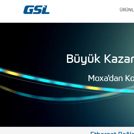
İçeriğe
9618b98e-0f72-4d39-be3f-c584415815eb
ÜRÜNL
atla
Büyük Kazan
Moxa'dan K