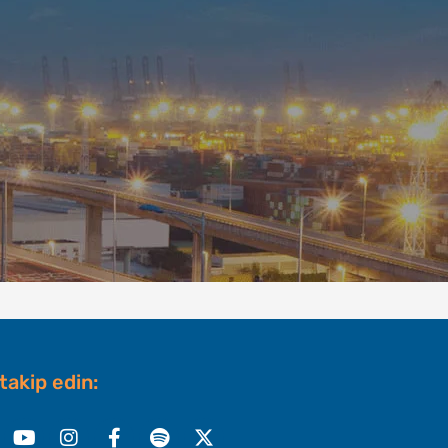
 takip edin:
nkedin
Youtube
Instagram
Facebook-
Spotify
X-
f
twitter