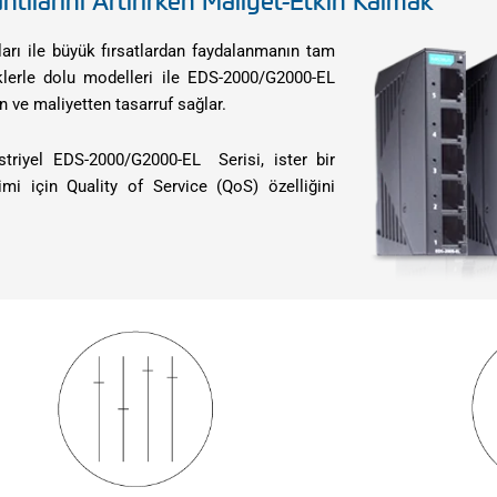
tılarını Artırırken Maliyet-Etkin Kalmak
arı ile büyük fırsatlardan faydalanmanın tam
klerle dolu modelleri ile EDS-2000/G2000-EL
n ve maliyetten tasarruf sağlar.
striyel EDS-2000/G2000-EL Serisi, ister bir
imi için Quality of Service (QoS) özelliğini