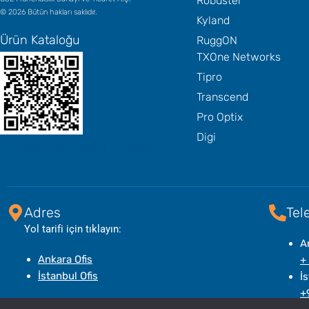
Robustel
© 2026 Bütün hakları saklıdır.
Kyland
Ürün Kataloğu
RuggON
TXOne Networks
Tipro
Transcend
Pro Optix
Digi
Başlık Metninizi Buraya
Ekleyin
Adres
Tel
Yol tarifi için tıklayın:
A
Ankara Ofis
+
İstanbul Ofis
İs
+