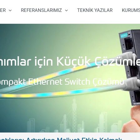
ER
REFERANSLARIMIZ
TEKNİK YAZILAR
KURUM
ımlar için Küçük Çözüml
ompakt Ethernet Switch Çözümü