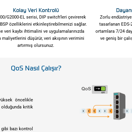
Dayanık
Kolay Veri Kontrolü
​Zorlu endüstriy
0/G2000-EL serisi, DIP switch'leri çevirerek
tasarlanan EDS-2
BSP özelliklerini etkinleştirebilmenizi sağlar.
ortamlara 7/24 day
e veri kaybı ihtimalini ve uygulamalarınızda
ve geniş bir çalı
m maliyetlerini düşürür, veri akışının verimini
artırmış olursunuz.
QoS Nasıl Çalışır?
yüksek öncelikle
k olduğunda kritik
 gibi bazı kontrol