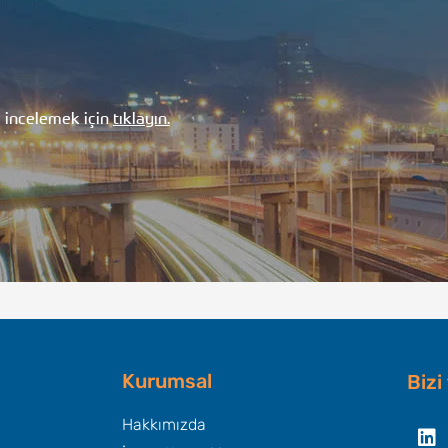
i incelemek için
tıklayın.
Kurumsal
Bizi
Li
Hakkımızda