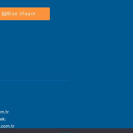
Bize Ulaşın
om.tr
ek:
.com.tr