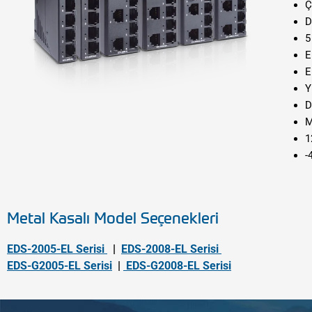
Ç
D
5
E
E
Y
D
M
1
-
Metal Kasalı Model Seçenekleri
EDS-2005-EL Serisi
|
EDS-2008-EL Serisi
EDS-G2005-EL Serisi
|
EDS-G2008-EL Serisi