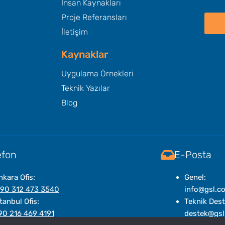
İnsan Kaynakları
Proje Referansları
İletişim
Kaynaklar
Uygulama Örnekleri
Teknik Yazılar
Blog
efon
E-Posta
nkara Ofis:
Genel:
 90 312 473 3540
info@gsl.c
tanbul Ofis:
Teknik Dest
90 216 469 4191
destek@gsl