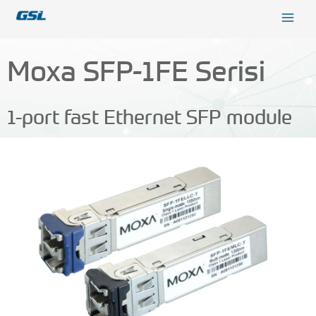
İçeriğe
9618b98e-0f72-4d39-be3f-c584415815eb
atla
Moxa SFP-1FE Serisi
1-port fast Ethernet SFP module