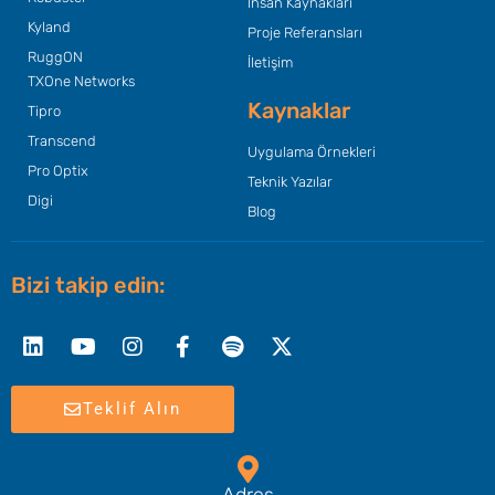
İnsan Kaynakları
Kyland
Proje Referansları
RuggON
İletişim
TXOne Networks
Kaynaklar
Tipro
Transcend
Uygulama Örnekleri
Pro Optix
Teknik Yazılar
Digi
Blog
Bizi takip edin:
Linkedin
Youtube
Instagram
Facebook-
Spotify
X-
f
twitter
Teklif Alın
Adres