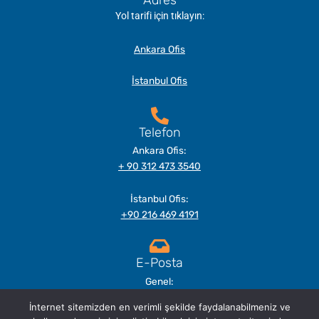
Yol tarifi için tıklayın:
Ankara Ofis
İstanbul Ofis
Telefon
Ankara Ofis:
+ 90 312 473 3540
İstanbul Ofis:
+90 216 469 4191
E-Posta
Genel:
info@gsl.com.tr
İnternet sitemizden en verimli şekilde faydalanabilmeniz ve