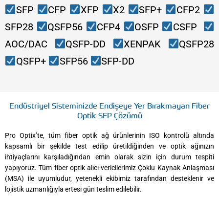
SFP
CFP
XFP
X2
SFP+
CFP2
SFP28
QSFP56
CFP4
OSFP
CSFP
AOC/DAC
QSFP-DD
XENPAK
QSFP28
QSFP+
SFP56
SFP-DD
Endüstriyel Sisteminizde Endişeye Yer Bırakmayan Fiber
Optik SFP Çözümü
Pro Optix’te, tüm fiber optik ağ ürünlerinin ISO kontrolü altında
kapsamlı bir şekilde test edilip üretildiğinden ve optik ağınızın
ihtiyaçlarını karşıladığından emin olarak sizin için durum tespiti
yapıyoruz. Tüm fiber optik alıcı-vericilerimiz Çoklu Kaynak Anlaşması
(MSA) ile uyumludur, yetenekli ekibimiz tarafından desteklenir ve
lojistik uzmanlığıyla ertesi gün teslim edilebilir.