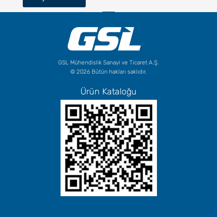
GSL Mühendislik Sanayi ve Ticaret A.Ş.
© 2026 Bütün hakları saklıdır.
Ürün Kataloğu
Başlık Metninizi Buraya Ekleyin