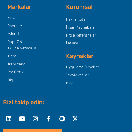
Markalar
Kurumsal
Moxa
Hakkımızda
Robustel
İnsan Kaynakları
Kyland
Proje Referansları
RuggON
İletişim
TXOne Networks
Kaynaklar
Tipro
Transcend
Uygulama Örnekleri
Pro Optix
Teknik Yazılar
Digi
Blog
Bizi takip edin:
Linkedin
Youtube
Instagram
Facebook-
Spotify
X-
f
twitter