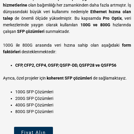
hizmetlerine
olan bağımlılığı her zamankinden daha fazla artmıştır. İş
dünyasındaki büyük veri kullanımı nedeniyle
Ethernet hızına olan
talep
de önemli ölçüde yükselmiştir. Bu kapsamda
Pro Optix
, veri
merkezlerinde yaygın olarak kullanılan
100G ve 800G
hızlarında
çalışan
SFP çözümleri
sunmaktadır.
100G ile 800G arasında veri hızına sahip olan aşağıdaki
form
faktörleri
desteklenmektedir:
CFP, CFP2, CFP4, OSFP, QSFP-DD, QSFP28 ve QSFP56
Ayrıca, özel projeler için
koherent SFP çözümleri
de sağlamaktayız.
100G SFP Çözümleri
200G SFP Çözümleri
400G SFP Çözümleri
800G SFP Çözümleri
Fiyat Alın