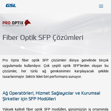
İçeriğe
9618b98e-0f72-4d39-be3f-c584415815eb
atla
Fiber Optik SFP Çözümleri
Pro Optix fiber optik SFP çözümleri dünya genelinde birçok
uygulamada kullanılıyor. Çok çeşitli optik SFP’lerden oluşan bu
çözümler, her türlü ağ gereksinimini karşılayacak şekilde
tasarlanmıştır. Sektör lideri biri performans sunuyor.
Ağ Operatörleri, Hizmet Sağlayıcılar ve Kurumsal
Şirketler için SFP Modülleri
Yüksek kaliteli fiber optik SFP modülleri, günümüzün iş ortamında