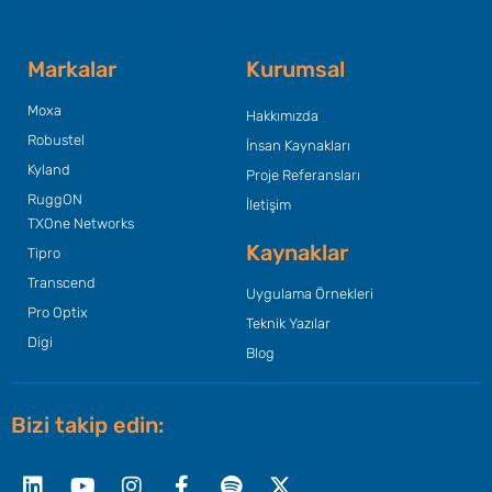
Başlık Metninizi Buraya Ekleyin
Markalar
Kurumsal
Moxa
Hakkımızda
Robustel
İnsan Kaynakları
Kyland
Proje Referansları
RuggON
İletişim
TXOne Networks
Kaynaklar
Tipro
Transcend
Uygulama Örnekleri
Pro Optix
Teknik Yazılar
Digi
Blog
Bizi takip edin:
Linkedin
Youtube
Instagram
Facebook-
Spotify
X-
f
twitter