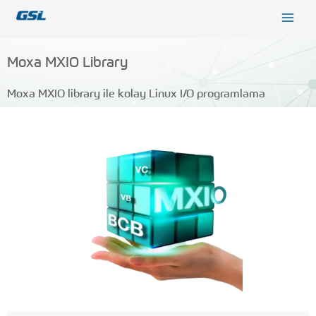
İçeriğe
9618b98e-0f72-4d39-be3f-c584415815eb
atla
Moxa MXIO Library
Moxa MXIO library ile kolay Linux I/O programlama