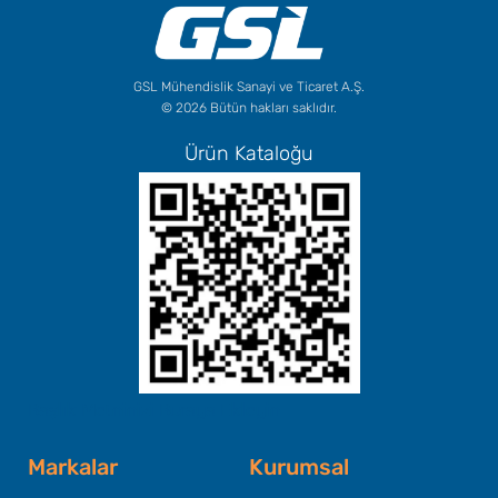
GSL Mühendislik Sanayi ve Ticaret A.Ş.
© 2026 Bütün hakları saklıdır.
Ürün Kataloğu
Başlık Metninizi Buraya Ekleyin
Markalar
Kurumsal