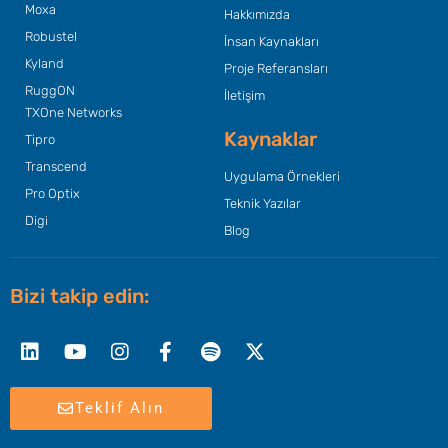
Moxa
Hakkımızda
Robustel
İnsan Kaynakları
Kyland
Proje Referansları
RuggON
İletişim
TXOne Networks
Kaynaklar
Tipro
Transcend
Uygulama Örnekleri
Pro Optix
Teknik Yazılar
Digi
Blog
Bizi takip edin:
Linkedin
Youtube
Instagram
Facebook-
Spotify
X-
f
twitter
Teklif Alın