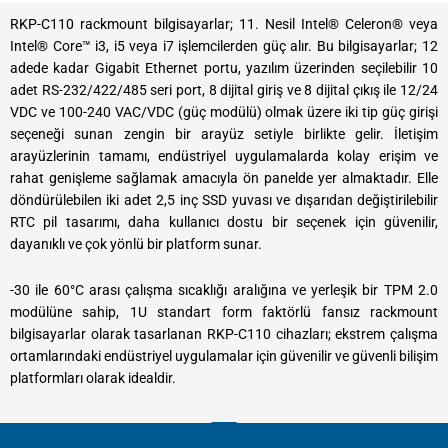
RKP-C110 rackmount bilgisayarlar; 11. Nesil Intel® Celeron® veya
Intel® Core™ i3, i5 veya i7 işlemcilerden güç alır. Bu bilgisayarlar; 12
adede kadar Gigabit Ethernet portu, yazılım üzerinden seçilebilir 10
adet RS-232/422/485 seri port, 8 dijital giriş ve 8 dijital çıkış ile 12/24
VDC ve 100-240 VAC/VDC (güç modülü) olmak üzere iki tip güç girişi
seçeneği sunan zengin bir arayüz setiyle birlikte gelir. İletişim
arayüzlerinin tamamı, endüstriyel uygulamalarda kolay erişim ve
rahat genişleme sağlamak amacıyla ön panelde yer almaktadır. Elle
döndürülebilen iki adet 2,5 inç SSD yuvası ve dışarıdan değiştirilebilir
RTC pil tasarımı, daha kullanıcı dostu bir seçenek için güvenilir,
dayanıklı ve çok yönlü bir platform sunar.
-30 ile 60°C arası çalışma sıcaklığı aralığına ve yerleşik bir TPM 2.0
modülüne sahip, 1U standart form faktörlü fansız rackmount
bilgisayarlar olarak tasarlanan RKP-C110 cihazları; ekstrem çalışma
ortamlarındaki endüstriyel uygulamalar için güvenilir ve güvenli bilişim
platformları olarak idealdir.