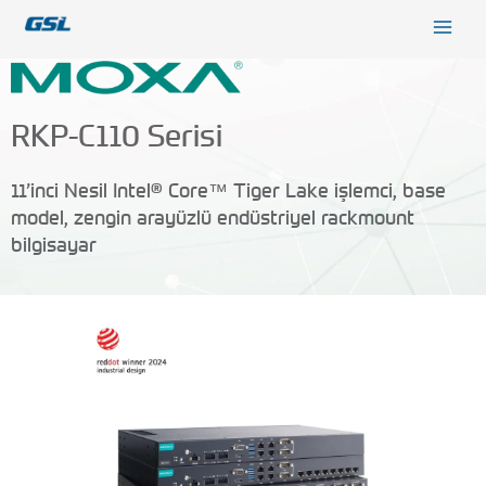
İçeriğe
9618b98e-0f72-4d39-be3f-c584415815eb
atla
RKP-C110 Serisi
11’inci Nesil Intel® Core™ Tiger Lake işlemci, base
model, zengin arayüzlü endüstriyel rackmount
bilgisayar