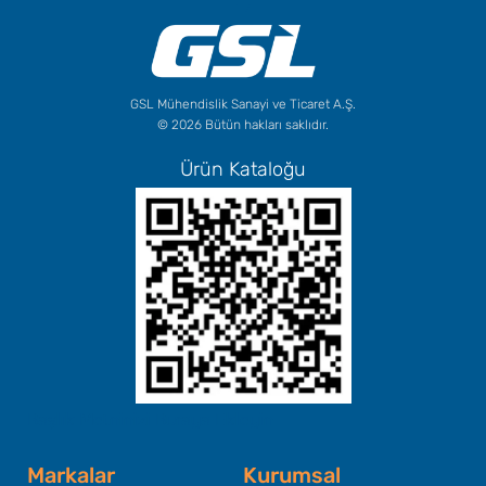
GSL Mühendislik Sanayi ve Ticaret A.Ş.
© 2026 Bütün hakları saklıdır.
Ürün Kataloğu
Başlık Metninizi Buraya Ekleyin
Markalar
Kurumsal