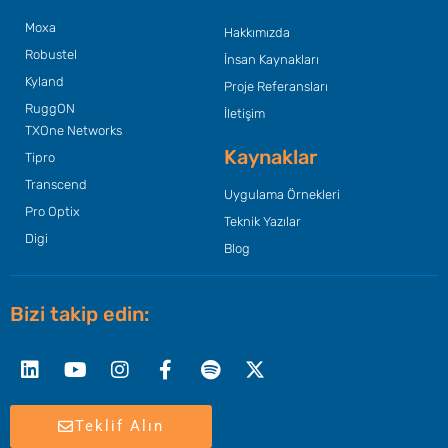
Moxa
Hakkımızda
Robustel
İnsan Kaynakları
Kyland
Proje Referansları
RuggON
İletişim
TXOne Networks
Kaynaklar
Tipro
Transcend
Uygulama Örnekleri
Pro Optix
Teknik Yazılar
Digi
Blog
Bizi takip edin:
Linkedin
Youtube
Instagram
Facebook-
Spotify
X-
f
twitter
Teklif Alın