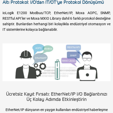
Altı Protokol: I/O’dan IT/OT’ye Protokol Dönüşümü
ioLogik E1200 Modbus/TCP, EtherNet/IP, Moxa AOPC, SNMP,
RESTful API’ler ve Moxa MXIO Library dahil 6 farklı protokol desteğine
sahiptir. Bunlardan herhangi biri kolaylıkla endüstriyel otomasyon ve
IT sistemlerine kolayca bağlanabilir.
Ücretsiz Kayıt Fırsatı: EtherNet/IP I/O Bağlantınızı
Üç Kolay Adımda Etkinleştirin
EtherNet/IP dünyanın en yaygın kullanılan endüstriyel haberleşme