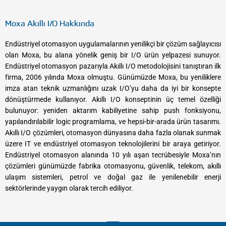
​Moxa Akıllı I/O Hakkında
Endüstriyel otomasyon uygulamalarının yenilikçi bir çözüm sağlayıcısı
olan Moxa, bu alana yönelik geniş bir I/O ürün yelpazesi sunuyor.
Endüstriyel otomasyon pazarıyla Akıllı I/O metodolojisini tanıştıran ilk
firma, 2006 yılında Moxa olmuştu. Günümüzde Moxa, bu yeniliklere
imza atan teknik uzmanlığını uzak I/O’yu daha da iyi bir konsepte
dönüştürmede kullanıyor. Akıllı I/O konseptinin üç temel özelliği
bulunuyor: yeniden aktarım kabiliyetine sahip push fonksiyonu,
yapılandırılabilir logic programlama, ve hepsi-bir-arada ürün tasarımı.
Akıllı I/O çözümleri, otomasyon dünyasına daha fazla olanak sunmak
üzere IT ve endüstriyel otomasyon teknolojilerini bir araya getiriyor.
Endüstriyel otomasyon alanında 10 yılı aşan tecrübesiyle Moxa’nın
çözümleri günümüzde fabrika otomasyonu, güvenlik, telekom, akıllı
ulaşım sistemleri, petrol ve doğal gaz ile yenilenebilir enerji
sektörlerinde yaygın olarak tercih ediliyor.