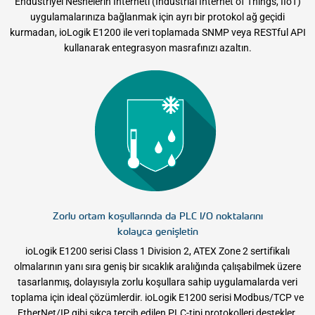
Endüstriyel Nesnelerin İnterneti (Industrial Internet of Things, IIoT)
uygulamalarınıza bağlanmak için ayrı bir protokol ağ geçidi
kurmadan, ioLogik E1200 ile veri toplamada SNMP veya RESTful API
kullanarak entegrasyon masrafınızı azaltın.
Zorlu ortam koşullarında da PLC I/O noktalarını
kolayca genişletin
ioLogik E1200 serisi Class 1 Division 2, ATEX Zone 2 sertifikalı
olmalarının yanı sıra geniş bir sıcaklık aralığında çalışabilmek üzere
tasarlanmış, dolayısıyla zorlu koşullara sahip uygulamalarda veri
toplama için ideal çözümlerdir. ioLogik E1200 serisi Modbus/TCP ve
EtherNet/IP gibi sıkça tercih edilen PLC-tipi protokolleri destekler.