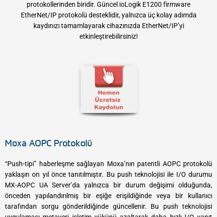
protokollerinden biridir. Güncel ioLogik E1200 firmware
EtherNet/IP protokolü desteklidir, yalnızca üç kolay adımda
kaydınızı tamamlayarak cihazınızda EtherNet/IP’yi
etkinleştirebilirsiniz!​
Moxa AOPC Protokolü
“Push-tipi” haberleşme sağlayan Moxa’nın patentli AOPC protokolü
yaklaşın on yıl önce tanıtılmıştır. Bu push teknolojisi ile I/O durumu
MX-AOPC UA Server’da yalnızca bir durum değişimi olduğunda,
önceden yapılandırılmış bir eşiğe erişildiğinde veya bir kullanıcı
tarafından sorgu gönderildiğinde güncellenir. Bu push teknolojisi
uygulaması metaveri işletim yükünü azaltarak daha hızlı I/O yanıt