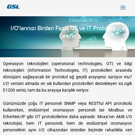
İçeriğe
9618b98e-0f72-4d39-be3f-c584415815eb
atla
I/O’larınızı Birden Fazla ​ ​OT ve IT Protokolüne
Çevirin
Operasyon teknolojileri (operational technologies, OT) ve bilgi
teknolojileri (information Technologies, IT) protokolleri arasında
dönüşüm sağlayacak bir protokol ağ geçidi arayışınız sürüyor mu?
I/O verisini almada en sık kullanılan protokolleri destekleyen ioLogik
E1200 serisi, tam da bu arayışa karşılık veriyor.
​Günümüzde çoğu IT personeli SNMP veya RESTful API protokolü
kullanırken, endüstriyel otomasyon personeli ise Modbus ve
EtherNet/IP gibi OT protokollerine daha aşinadır. Moxa’nın Akıllı I/O
teknolojisi, hem IT personeli, hem de endüstriyel otomasyon
personelinin aynı I/O cihazından istenilen biçimde rahatlıkla veri