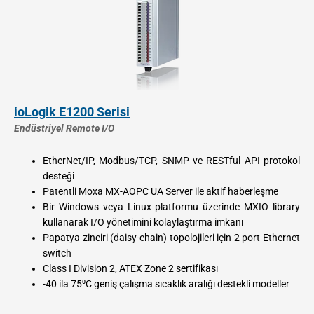
ioLogik E1200 Serisi
Endüstriyel Remote I/O
EtherNet/IP, Modbus/TCP, SNMP ve RESTful API protokol
desteği
Patentli Moxa MX-AOPC UA Server ile aktif haberleşme
Bir Windows veya Linux platformu üzerinde MXIO library
kullanarak I/O yönetimini kolaylaştırma imkanı
Papatya zinciri (daisy-chain) topolojileri için 2 port Ethernet
switch
Class I Division 2, ATEX Zone 2 sertifikası
-40 ila 75⁰C geniş çalışma sıcaklık aralığı destekli modeller