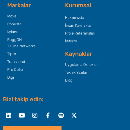
Markalar
Kurumsal
Moxa
Hakkımızda
Robustel
İnsan Kaynakları
Kyland
Proje Referansları
RuggON
İletişim
TXOne Networks
Kaynaklar
Tipro
Transcend
Uygulama Örnekleri
Pro Optix
Teknik Yazılar
Digi
Blog
Bizi takip edin:
Linkedin
Youtube
Instagram
Facebook-
Spotify
X-
f
twitter