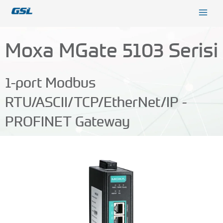
İçeriğe
9618b98e-0f72-4d39-be3f-c584415815eb
atla
Moxa MGate 5103 Serisi
1-port Modbus
RTU/ASCII/TCP/EtherNet/IP -
PROFINET Gateway