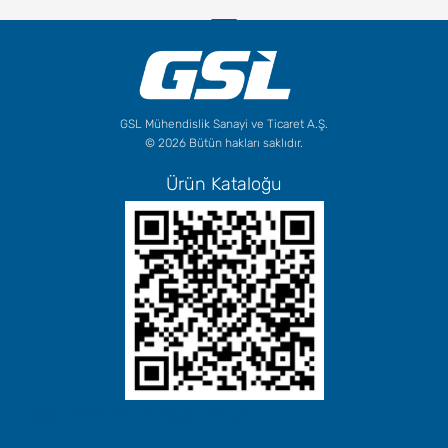
GSL Mühendislik Sanayi ve Ticaret A.Ş.
© 2026 Bütün hakları saklıdır.
Ürün Kataloğu
Başlık Metninizi Buraya Ekleyin