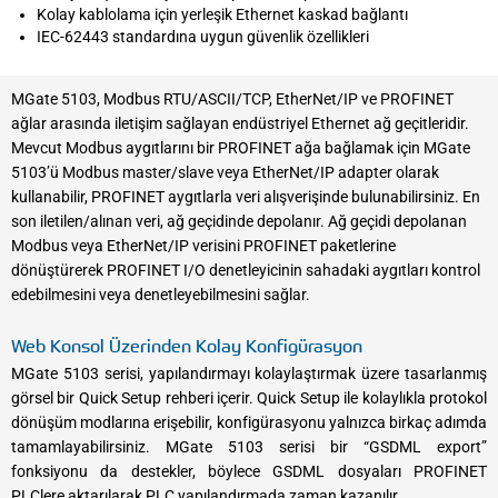
Kolay kablolama için yerleşik Ethernet kaskad bağlantı
IEC-62443 standardına uygun güvenlik özellikleri
MGate 5103, Modbus RTU/ASCII/TCP, EtherNet/IP ve PROFINET
ağlar arasında iletişim sağlayan endüstriyel Ethernet ağ geçitleridir.
Mevcut Modbus aygıtlarını bir PROFINET ağa bağlamak için MGate
5103’ü Modbus master/slave veya EtherNet/IP adapter olarak
kullanabilir, PROFINET aygıtlarla veri alışverişinde bulunabilirsiniz. En
son iletilen/alınan veri, ağ geçidinde depolanır. Ağ geçidi depolanan
Modbus veya EtherNet/IP verisini PROFINET paketlerine
dönüştürerek PROFINET I/O denetleyicinin sahadaki aygıtları kontrol
edebilmesini veya denetleyebilmesini sağlar.
Web Konsol Üzerinden Kolay Konfigürasyon
MGate 5103 serisi, yapılandırmayı kolaylaştırmak üzere tasarlanmış
görsel bir Quick Setup rehberi içerir. Quick Setup ile kolaylıkla protokol
dönüşüm modlarına erişebilir, konfigürasyonu yalnızca birkaç adımda
tamamlayabilirsiniz. MGate 5103 serisi bir “GSDML export”
fonksiyonu da destekler, böylece GSDML dosyaları PROFINET
PLClere aktarılarak PLC yapılandırmada zaman kazanılır.