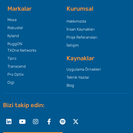
Markalar
Kurumsal
Moxa
Hakkımızda
Robustel
İnsan Kaynakları
Kyland
Proje Referansları
RuggON
İletişim
TXOne Networks
Kaynaklar
Tipro
Transcend
Uygulama Örnekleri
Pro Optix
Teknik Yazılar
Digi
Blog
Bizi takip edin:
Linkedin
Youtube
Instagram
Facebook-
Spotify
X-
f
twitter