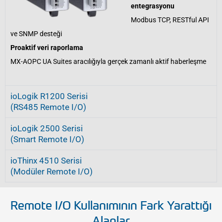
entegrasyonu
Modbus TCP, RESTful API
ve SNMP desteği
Proaktif veri raporlama
MX-AOPC UA Suites aracılığıyla gerçek zamanlı aktif haberleşme
ioLogik R1200 Serisi
(RS485 Remote I/O)
ioLogik 2500 Serisi
(Smart Remote I/O)
ioThinx 4510 Serisi
(Modüler Remote I/O)
Remote I/O Kullanımının Fark Yarattığı
Alanlar