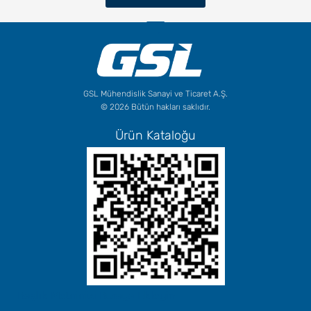
GSL Mühendislik Sanayi ve Ticaret A.Ş.
© 2026 Bütün hakları saklıdır.
Ürün Kataloğu
Başlık Metninizi Buraya Ekleyin