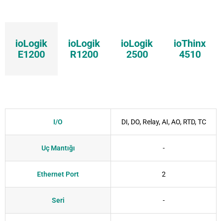
ioLogik
ioLogik
ioLogik
ioThinx
E1200
R1200
2500
4510
I/O
DI, DO, Relay, AI, AO, RTD, TC
Uç Mantığı
-
Ethernet Port
2
Seri
-