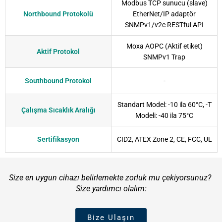
Modbus TCP sunucu (slave)
Northbound Protokolü
EtherNet/IP adaptör
SNMPv1/v2c RESTful API
Moxa AOPC (Aktif etiket)
Aktif Protokol
SNMPv1 Trap
Southbound Protokol
-
Standart Model: -10 ila 60°C, -T
Çalışma Sıcaklık Aralığı
Modeli: -40 ila 75°C
Sertifikasyon
CID2, ATEX Zone 2, CE, FCC, UL
Size en uygun cihazı belirlemekte zorluk mu çekiyorsunuz?
Size yardımcı olalım:
Bize Ulaşın