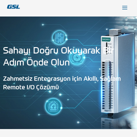
İçeriğe
9618b98e-0f72-4d39-be3f-c584415815eb
atla
Sahayı Doğru Okuyarak Bir
Adım Önde Olun
Zahmetsiz Entegrasyon için Akıllı, Sağlam
Remote I/O Çözümü