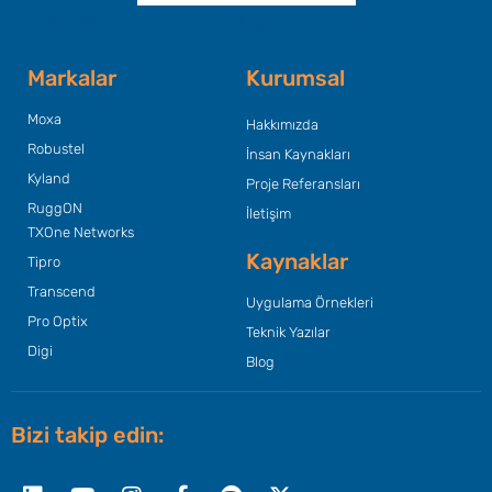
Başlık Metninizi Buraya Ekleyin
Markalar
Kurumsal
Moxa
Hakkımızda
Robustel
İnsan Kaynakları
Kyland
Proje Referansları
RuggON
İletişim
TXOne Networks
Kaynaklar
Tipro
Transcend
Uygulama Örnekleri
Pro Optix
Teknik Yazılar
Digi
Blog
Bizi takip edin:
Linkedin
Youtube
Instagram
Facebook-
Spotify
X-
f
twitter