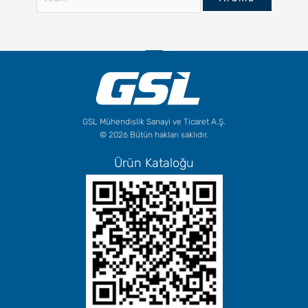
GSL Mühendislik Sanayi ve Ticaret A.Ş.
© 2026 Bütün hakları saklıdır.
Ürün Kataloğu