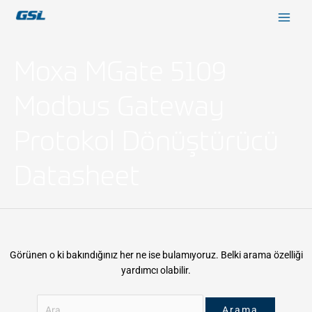
İçeriğe
9618b98e-0f72-4d39-be3f-c584415815eb
atla
Moxa MGate 5109
Search
for:
Modbus Gateway
Protokol Dönüştürücü
Datasheet
Görünen o ki bakındığınız her ne ise bulamıyoruz. Belki arama özelliği
yardımcı olabilir.