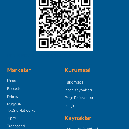
Başlık Metninizi Buraya Ekleyin
Markalar
Kurumsal
Moxa
Hakkımızda
Robustel
İnsan Kaynakları
Kyland
Proje Referansları
RuggON
İletişim
TXOne Networks
Kaynaklar
Tipro
Transcend
Uygulama Örnekleri