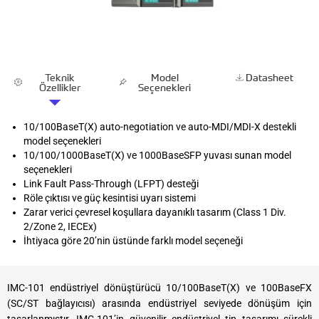
Teknik
Model
Datasheet
Özellikler
Seçenekleri
10/100BaseT(X) auto-negotiation ve auto-MDI/MDI-X destekli
model seçenekleri
10/100/1000BaseT(X) ve 1000BaseSFP yuvası sunan model
seçenekleri
Link Fault Pass-Through (LFPT) desteği
Röle çıktısı ve güç kesintisi uyarı sistemi
Zarar verici çevresel koşullara dayanıklı tasarım (Class 1 Div.
2/Zone 2, IECEx)
İhtiyaca göre 20’nin üstünde farklı model seçeneği
IMC-101 endüstriyel dönüştürücü 10/100BaseT(X) ve 100BaseFX
(SC/ST bağlayıcısı) arasında endüstriyel seviyede dönüşüm için
tasarlanmıştır. IMC-101’in güvenilir endüstriyel tip tasarımı sürekli