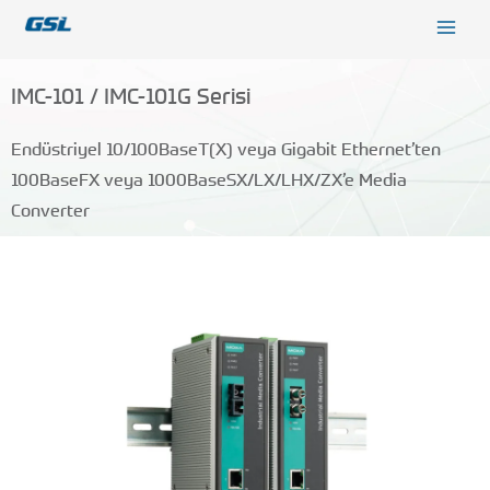
İçeriğe
9618b98e-0f72-4d39-be3f-c584415815eb
atla
IMC-101 / IMC-101G Serisi
Endüstriyel 10/100BaseT(X) veya Gigabit Ethernet’ten
100BaseFX veya 1000BaseSX/LX/LHX/ZX’e Media
Converter