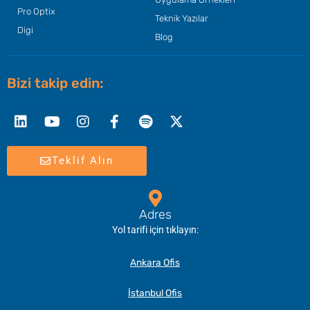
Pro Optix
Teknik Yazılar
Digi
Blog
Bizi takip edin:
Linkedin
Youtube
Instagram
Facebook-
Spotify
X-
f
twitter
Teklif Alın
Adres
Yol tarifi için tıklayın:
Ankara Ofis
İstanbul Ofis