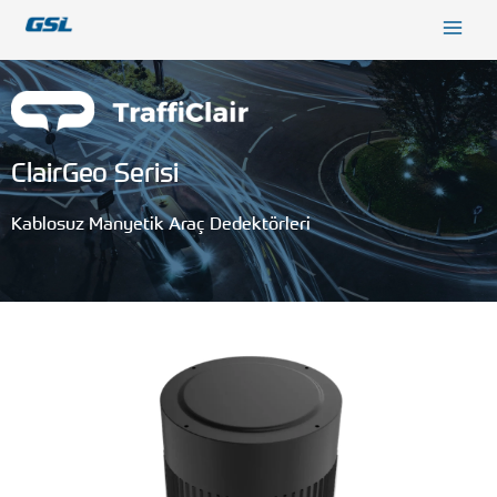
İçeriğe
9618b98e-0f72-4d39-be3f-c584415815eb
atla
ClairGeo Serisi
Kablosuz Manyetik Araç Dedektörleri