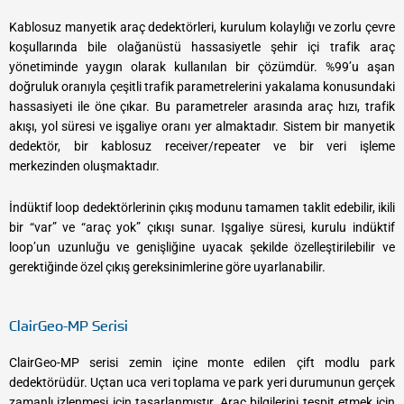
Kablosuz manyetik araç dedektörleri, kurulum kolaylığı ve zorlu çevre
koşullarında bile olağanüstü hassasiyetle şehir içi trafik araç
yönetiminde yaygın olarak kullanılan bir çözümdür. %99’u aşan
doğruluk oranıyla çeşitli trafik parametrelerini yakalama konusundaki
hassasiyeti ile öne çıkar. Bu parametreler arasında araç hızı, trafik
akışı, yol süresi ve işgaliye oranı yer almaktadır. Sistem bir manyetik
dedektör, bir kablosuz receiver/repeater ve bir veri işleme
merkezinden oluşmaktadır.
İndüktif loop dedektörlerinin çıkış modunu tamamen taklit edebilir, ikili
bir “var” ve “araç yok” çıkışı sunar. Işgaliye süresi, kurulu indüktif
loop’un uzunluğu ve genişliğine uyacak şekilde özelleştirilebilir ve
gerektiğinde özel çıkış gereksinimlerine göre uyarlanabilir.
ClairGeo-MP Serisi
ClairGeo-MP serisi zemin içine monte edilen çift modlu park
dedektörüdür. Uçtan uca veri toplama ve park yeri durumunun gerçek
zamanlı izlenmesi için tasarlanmıştır. Araç bilgilerini tespit etmek için