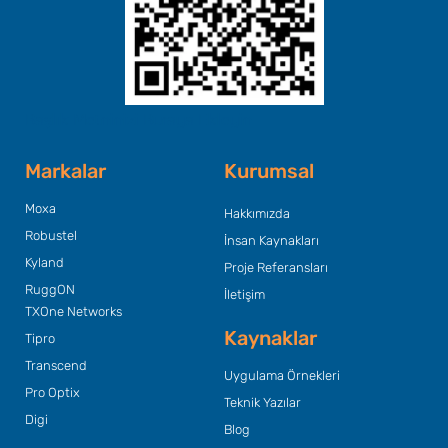
Başlık Metninizi Buraya Ekleyin
Markalar
Kurumsal
Moxa
Hakkımızda
Robustel
İnsan Kaynakları
Kyland
Proje Referansları
RuggON
İletişim
TXOne Networks
Kaynaklar
Tipro
Transcend
Uygulama Örnekleri
Pro Optix
Teknik Yazılar
Digi
Blog