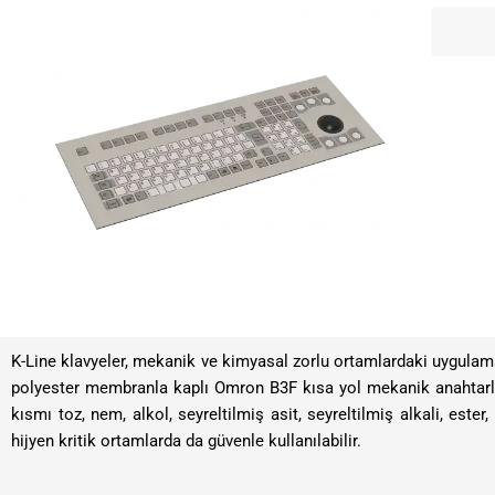
K-Line klavyeler, mekanik ve kimyasal zorlu ortamlardaki uygulam
polyester membranla kaplı Omron B3F kısa yol mekanik anahtarları
kısmı toz, nem, alkol, seyreltilmiş asit, seyreltilmiş alkali, est
hijyen kritik ortamlarda da güvenle kullanılabilir.