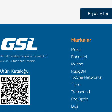
Fiyat Alın
Markalar
Moxa
Robustel
GSL Mühendislik Sanayi ve Ticaret A.Ş.
© 2026 Bütün hakları saklıdır.
Kyland
Ürün Kataloğu
RuggON
TXOne Networks
Tipro
Transcend
Pro Optix
Digi
Başlık Metninizi Buraya