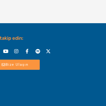
 takip edin:
nkedin
Youtube
Instagram
Facebook-
Spotify
X-
f
twitter
Bize Ulaşın