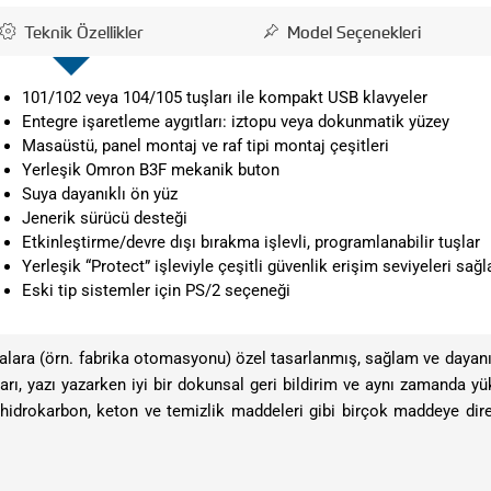
Teknik Özellikler
Model Seçenekleri
101/102 veya 104/105 tuşları ile kompakt USB klavyeler
Entegre işaretleme aygıtları: iztopu veya dokunmatik yüzey
Masaüstü, panel montaj ve raf tipi montaj çeşitleri
Yerleşik Omron B3F mekanik buton
Suya dayanıklı ön yüz
Jenerik sürücü desteği
Etkinleştirme/devre dışı bırakma işlevli, programlanabilir tuşlar
Yerleşik “Protect” işleviyle çeşitli güvenlik erişim seviyeleri sağ
Eski tip sistemler için PS/2 seçeneği
alara (örn. fabrika otomasyonu) özel tasarlanmış, sağlam ve dayanık
, yazı yazarken iyi bir dokunsal geri bildirim ve aynı zamanda yüks
er, hidrokarbon, keton ve temizlik maddeleri gibi birçok maddeye dire