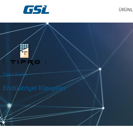
İçeriğe
9618b98e-0f72-4d39-be3f-c584415815eb
ÜRÜNL
atla
Tipro K-Line
Endüstriyel Klavyeler