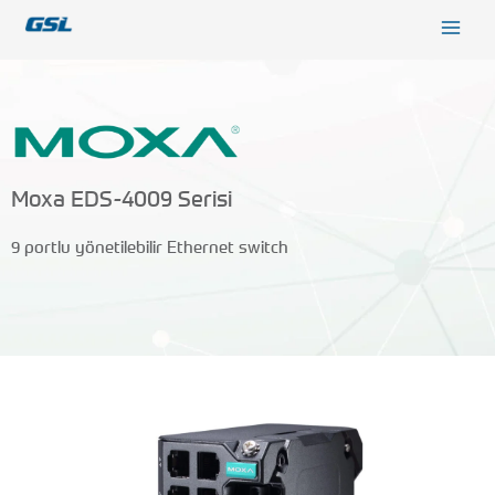
İçeriğe
9618b98e-0f72-4d39-be3f-c584415815eb
atla
Moxa EDS-4009 Serisi
9 portlu yönetilebilir Ethernet switch