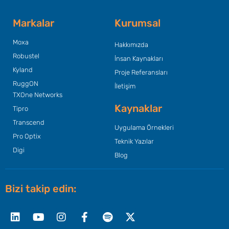
Markalar
Kurumsal
Moxa
Hakkımızda
Robustel
İnsan Kaynakları
Kyland
Proje Referansları
RuggON
İletişim
TXOne Networks
Kaynaklar
Tipro
Transcend
Uygulama Örnekleri
Pro Optix
Teknik Yazılar
Digi
Blog
Bizi takip edin:
Linkedin
Youtube
Instagram
Facebook-
Spotify
X-
f
twitter