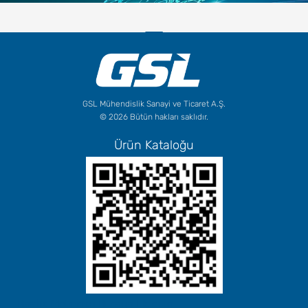
GSL Mühendislik Sanayi ve Ticaret A.Ş.
© 2026 Bütün hakları saklıdır.
Ürün Kataloğu
Başlık Metninizi Buraya Ekleyin