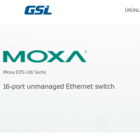
İçeriğe
9618b98e-0f72-4d39-be3f-c584415815eb
ÜRÜNL
atla
Moxa EDS-316 Serisi
16-port unmanaged Ethernet switch