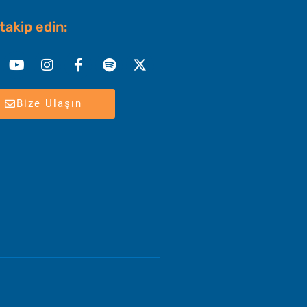
 takip edin:
nkedin
Youtube
Instagram
Facebook-
Spotify
X-
f
twitter
Bize Ulaşın