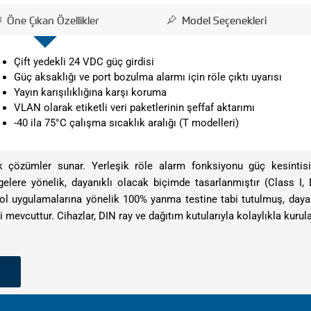
Öne Çıkan Özellikler
Model Seçenekleri
Çift yedekli 24 VDC güç girdisi
Güç aksaklığı ve port bozulma alarmı için röle çıktı uyarısı
Yayın karışılıklığına karşı koruma
VLAN olarak etiketli veri paketlerinin şeffaf aktarımı
-40 ila 75°C çalışma sıcaklık aralığı (T modelleri)
mik çözümler sunar. Yerleşik röle alarm fonksiyonu güç kesinti
ölgelere yönelik, dayanıklı olacak biçimde tasarlanmıştır (Class 
l uygulamalarına yönelik 100% yanma testine tabi tutulmuş, dayanık
mevcuttur. Cihazlar, DIN ray ve dağıtım kutularıyla kolaylıkla kurulab