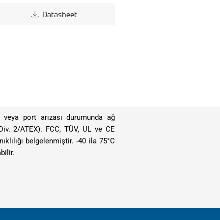
Datasheet
si veya port arızası durumunda ağ
I, Div. 2/ATEX). FCC, TÜV, UL ve CE
lılığı belgelenmiştir. -40 ila 75°C
ilir.