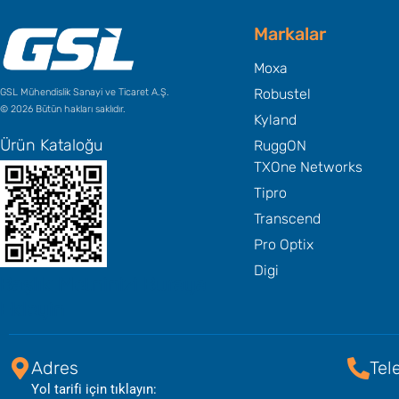
Markalar
Moxa
Robustel
GSL Mühendislik Sanayi ve Ticaret A.Ş.
© 2026 Bütün hakları saklıdır.
Kyland
Ürün Kataloğu
RuggON
TXOne Networks
Tipro
Transcend
Pro Optix
Digi
Başlık Metninizi Buraya
Ekleyin
Adres
Tel
Yol tarifi için tıklayın: