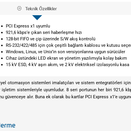
Teknik Özellikler
PCI Express x1 uyumlu
921,6 kbps’e çıkan seri haberleşme hızı
128-bit FIFO ve çip üzerinde S/W akış kontrolü
RS-232/422/485 için çok çeşitli bağlantı kablosu ve kutusu seçe
Windows, Linux, ve Unix’in son versiyonlarına uygun sürücüler
Cihaz üstündeki LED ekran ve yönetim yazılımıyla kolay bakım
15 kV ESD, 4 kV aşırı akım, ve 2 kV elektriksel izolasyonlu kasa
el otomasyon sistemleri imalatçıları ve sistem entegratörleri için 
r işletim sistemleriyle uyumludur. 8 seri portunun her biri 921,6 k
yumu güvenceye alır. Buna ek olarak bu kartlar PCI Express x1’e uygun
iderme