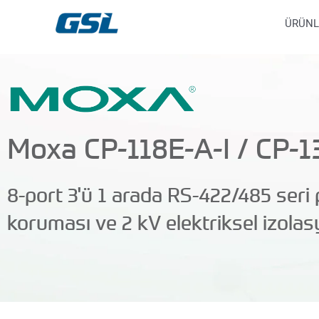
İçeriğe
9618b98e-0f72-4d39-be3f-c584415815eb
ÜRÜNL
atla
Moxa CP-118E-A-I / CP-1
8-port 3'ü 1 arada RS-422/485 seri 
koruması ve 2 kV elektriksel izola