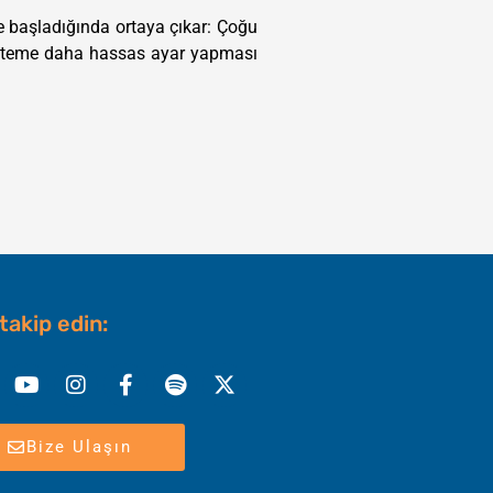
ne başladığında ortaya çıkar: Çoğu
, sisteme daha hassas ayar yapması
 takip edin:
nkedin
Youtube
Instagram
Facebook-
Spotify
X-
f
twitter
Bize Ulaşın