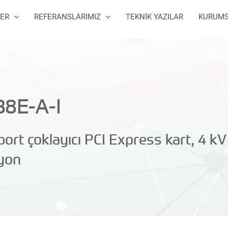
ER
REFERANSLARIMIZ
TEKNİK YAZILAR
KURUM
38E-A-I
port çoklayıcı PCI Express kart, 4 kV
syon