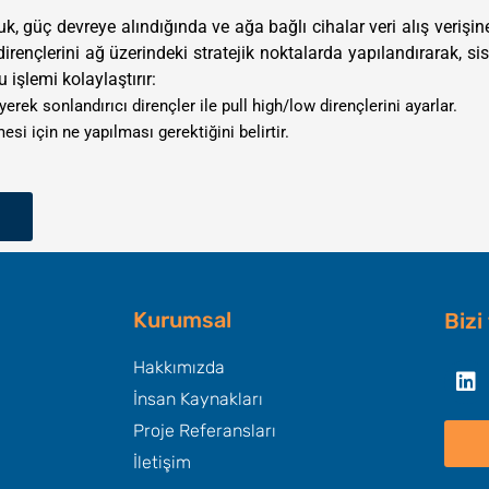
uk, güç devreye alındığında ve ağa bağlı cihalar veri alış verişi
 dirençlerini ağ üzerindeki stratejik noktalarda yapılandırarak
u işlemi kolaylaştırır:
ek sonlandırıcı dirençler ile pull high/low dirençlerini ayarlar.
si için ne yapılması gerektiğini belirtir.
Kurumsal
Bizi
Li
Hakkımızda
İnsan Kaynakları
Proje Referansları
İletişim