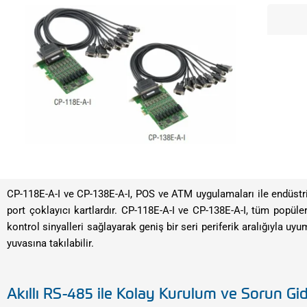
CP-118E-A-I ve CP-138E-A-I, POS ve ATM uygulamaları ile endüstriy
port çoklayıcı kartlardır. CP-118E-A-I ve CP-138E-A-I, tüm popüle
kontrol sinyalleri sağlayarak geniş bir seri periferik aralığıyla u
yuvasına takılabilir.
Akıllı RS-485 ile Kolay Kurulum ve Sorun G