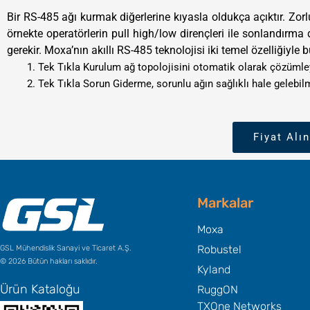
Bir RS-485 ağı kurmak diğerlerine kıyasla oldukça açıktır. Zorl
örnekte operatörlerin pull high/low dirençleri ile sonlandırma
gerekir. Moxa’nın akıllı RS-485 teknolojisi iki temel özelliğiyle b
Tek Tıkla Kurulum ağ topolojisini otomatik olarak çözümleyer
Tek Tıkla Sorun Giderme, sorunlu ağın sağlıklı hale gelebilme
Fiyat Alın
Markalar
Moxa
Robustel
GSL Mühendislik Sanayi ve Ticaret A.Ş.
© 2026 Bütün hakları saklıdır.
Kyland
Ürün Kataloğu
RuggON
TXOne Networks