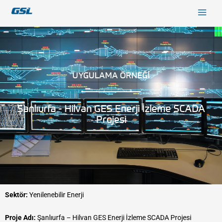
İçeriğe
9618b98e-0f72-4d39-be3f-c584415815eb
atla
UYGULAMA ÖRNEĞİ
Şanlıurfa - Hilvan GES Enerji İzleme SCADA
Projesi
Sektör:
Yenilenebilir Enerji
Proje Adı:
Şanlıurfa – Hilvan GES Enerji İzleme SCADA Projesi