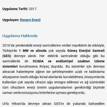
Uygulama Tarihi:
2017
Uygulayan:
Renpro Enerji
Uygulama Hakkında
2016’da yenilenebilir enerji santrallerine verilen teşviklerin de etkisiyle,
Türkiye’de
1 MW ve altında
çok sayıda
Güneş Enerjisi Santrali
(GES)
devreye alındı. Her elektrik santralinde olduğu gibi bu
santrallerde de
SCADA ve endüstriyel uzaktan izleme
sistemleri
kurulmasına ihtiyaç duyuldu. Bu sistemler için devreye
alınacak haberleşme ağının ise şehirleşmeden uzak ve kablolama
altyapısının kısıtlı olduğu kırsal alanlarda kurulabilmesi, istasyonlarda
kullanılan çok sayıda cihazın ağa entegre edilmesi ve ağ üzerindeki
tüm cihazların enerji üretim uygulamalarının gerektirdiği biçimde
zaman senkronizasyonu kriterlerine uyması gerekiyordu.
Urfa Hilvan’da devreye alınan GES’te de yukarıda bahsedilen