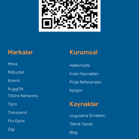
Başlık Metninizi Buraya Ekleyin
Markalar
Kurumsal
Moxa
Hakkımızda
Robustel
İnsan Kaynakları
Kyland
Proje Referansları
RuggON
İletişim
TXOne Networks
Kaynaklar
Tipro
Transcend
Uygulama Örnekleri
Pro Optix
Teknik Yazılar
Digi
Blog