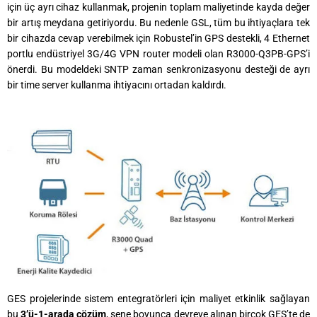
için üç ayrı cihaz kullanmak, projenin toplam maliyetinde kayda değer
bir artış meydana getiriyordu. Bu nedenle GSL, tüm bu ihtiyaçlara tek
bir cihazda cevap verebilmek için Robustel’in GPS destekli, 4 Ethernet
portlu endüstriyel 3G/4G VPN router modeli olan R3000-Q3PB-GPS’i
önerdi. Bu modeldeki SNTP zaman senkronizasyonu desteği de ayrı
bir time server kullanma ihtiyacını ortadan kaldırdı.
GES projelerinde sistem entegratörleri için maliyet etkinlik sağlayan
bu
3’ü-1-arada çözüm
, sene boyunca devreye alınan birçok GES’te de