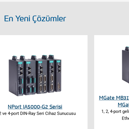
En Yeni Çözümler
MGate MB317
MGat
NPort IA5000-G2 Serisi
1, 2, 4-port ge
 2 ve 4-port DIN-Ray Seri Cihaz Sunucusu
Eth