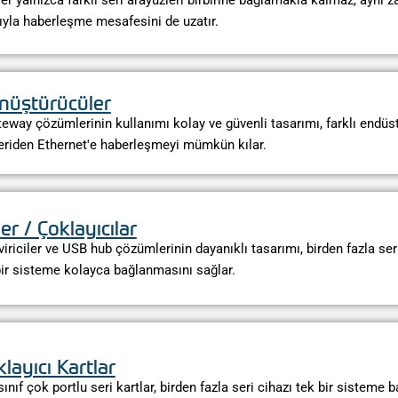
ler yalnızca farklı seri arayüzleri birbirine bağlamakla kalmaz, aynı
ığıyla haberleşme mesafesini de uzatır.
nüştürücüler
way çözümlerinin kullanımı kolay ve güvenli tasarımı, farklı endüst
seriden Ethernet'e haberleşmeyi mümkün kılar.
er / Çoklayıcılar
riciler ve USB hub çözümlerinin dayanıklı tasarımı, birden fazla ser
ir sisteme kolayca bağlanmasını sağlar.
layıcı Kartlar
nıf çok portlu seri kartlar, birden fazla seri cihazı tek bir sisteme b