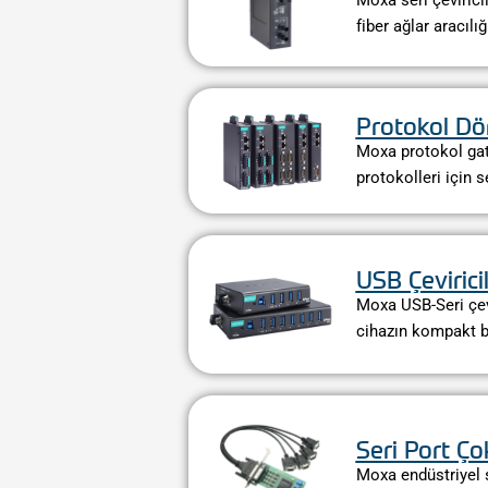
Moxa seri çevirici
fiber ağlar aracıl
Protokol Dö
Moxa protokol gate
protokolleri için 
USB Çeviricil
Moxa USB-Seri çevi
cihazın kompakt b
Seri Port Çok
Moxa endüstriyel sı