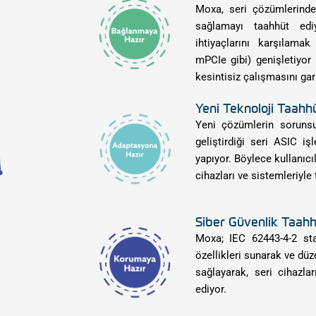
Moxa, seri çözümlerinde i
sağlamayı taahhüt edi
ihtiyaçlarını karşılama
mPCIe gibi) genişletiyor 
kesintisiz çalışmasını gara
Yeni Teknoloji Taahh
Yeni çözümlerin soruns
geliştirdiği seri ASIC iş
yapıyor. Böylece kullanıcı
cihazları ve sistemleriyle
Siber Güvenlik Taah
Moxa; IEC 62443-4-2 stan
özellikleri sunarak ve dü
sağlayarak, seri cihazlar
ediyor.