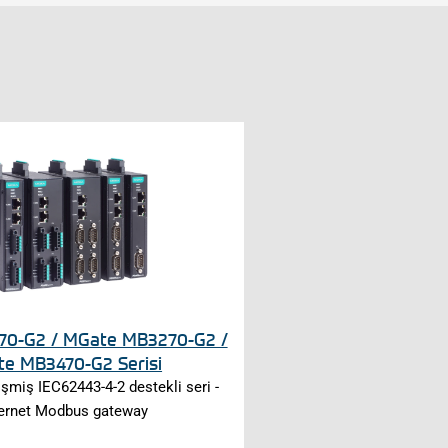
0-G2 / MGate MB3270-G2 /
e MB3470-G2 Serisi
lişmiş IEC62443-4-2 destekli seri -
ernet Modbus gateway