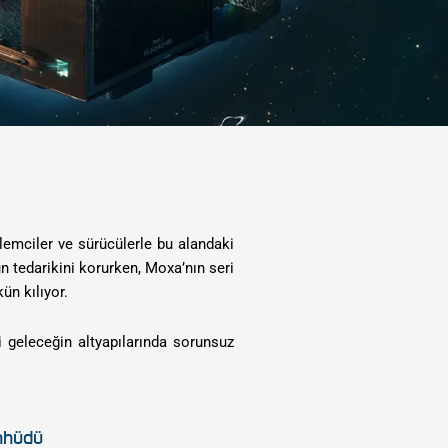
şlemciler ve sürücülerle bu alandaki
ün tedarikini korurken, Moxa’nın seri
n kılıyor.
i geleceğin altyapılarında sorunsuz
hhüdü