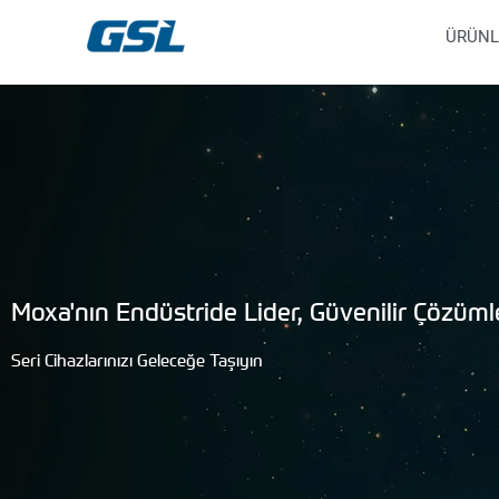
İçeriğe
9618b98e-0f72-4d39-be3f-c584415815eb
ÜRÜNL
atla
Moxa'nın Endüstride Lider, Güvenilir Çözümle
Seri Cihazlarınızı Geleceğe Taşıyın