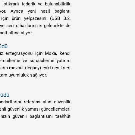
stikrarlı tedarik ve bulunabilirlik
yor. Ayrıca yeni nesil bağlantı
k için ürün yelpazesini (USB 3.2,
ve seri cihazlarınızın gelecekte de
nti altına alıyor.
üdü
uz entegrasyonu için Moxa, kendi
lemcilerine ve sürücülerine yatırım
ların mevcut (legacy) eski nesil seri
 tam uyumluluk sağlıyor.
hüdü
dartlarını referans alan güvenlik
zenli güvenlik yaması güncellemeleri
ınızın güvenli bağlantısını taahhüt