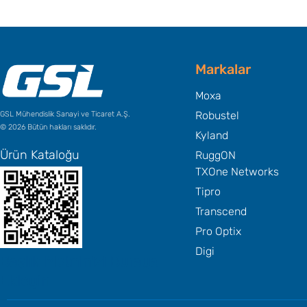
Markalar
Moxa
Robustel
GSL Mühendislik Sanayi ve Ticaret A.Ş.
© 2026 Bütün hakları saklıdır.
Kyland
Ürün Kataloğu
RuggON
TXOne Networks
Tipro
Transcend
Pro Optix
Digi
Başlık Metninizi Buraya
Ekleyin