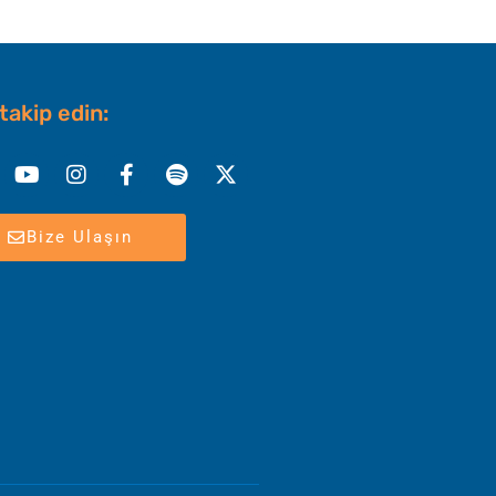
 takip edin:
nkedin
Youtube
Instagram
Facebook-
Spotify
X-
f
twitter
Bize Ulaşın