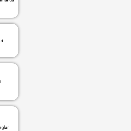
 zamanda
ri
i
ağlar.