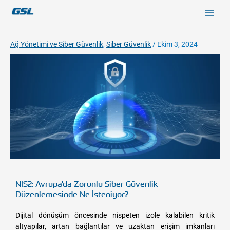
İçeriğe
9618b98e-0f72-4d39-be3f-c584415815eb
atla
Ağ Yönetimi ve Siber Güvenlik
,
Siber Güvenlik
/
Ekim 3, 2024
/
/
F
T
Y
c
c
a
w
o
o
o
c
i
u
m
m
e
t
T
p
p
b
t
u
a
a
o
e
b
n
n
o
r
e
y
y
k
/
/
g
g
NIS2: Avrupa'da Zorunlu Siber Güvenlik
s
s
Düzenlemesinde Ne İsteniyor?
l
l
m
m
Dijital dönüşüm öncesinde nispeten izole kalabilen kritik
u
u
altyapılar, artan bağlantılar ve uzaktan erişim imkanları