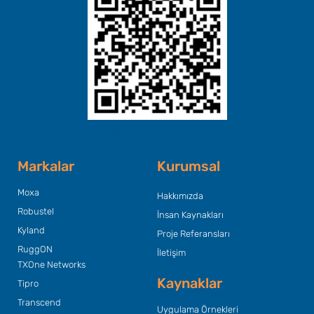
Başlık Metninizi Buraya Ekleyin
Markalar
Kurumsal
Moxa
Hakkımızda
Robustel
İnsan Kaynakları
Kyland
Proje Referansları
RuggON
İletişim
TXOne Networks
Kaynaklar
Tipro
Transcend
Uygulama Örnekleri