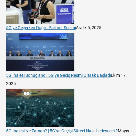
5G’ye Geçerken Doğru Partner Seçimi
Aralık 5, 2025
5G İhalesi Sonuçlandı: 5G’ye Geçiş Resmi Olarak Başladı
Ekim 17,
2025
5G İhalesi Ne Zaman? | 5G’ye Geçişi Süreci Nasıl İlerleyecek?
Mayıs