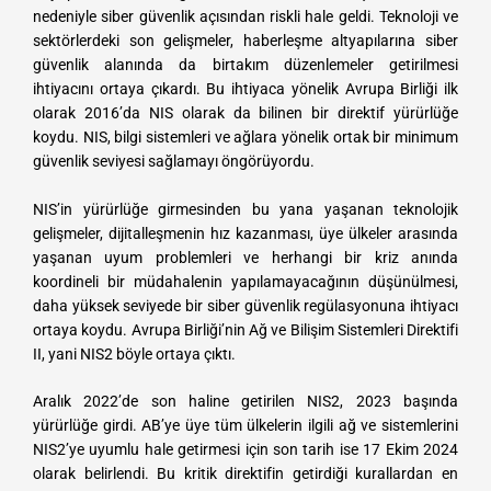
nedeniyle siber güvenlik açısından riskli hale geldi. Teknoloji ve
h
h
sektörlerdeki son gelişmeler, haberleşme altyapılarına siber
e
e
güvenlik alanında da birtakım düzenlemeler getirilmesi
n
n
ihtiyacını ortaya çıkardı. Bu ihtiyaca yönelik Avrupa Birliği ilk
d
d
olarak 2016’da NIS olarak da bilinen bir direktif yürürlüğe
koydu. NIS, bilgi sistemleri ve ağlara yönelik ortak bir minimum
i
i
güvenlik seviyesi sağlamayı öngörüyordu.
s
s
l
l
NIS’in yürürlüğe girmesinden bu yana yaşanan teknolojik
i
i
gelişmeler, dijitalleşmenin hız kazanması, üye ülkeler arasında
yaşanan uyum problemleri ve herhangi bir kriz anında
k
k
koordineli bir müdahalenin yapılamayacağının düşünülmesi,
daha yüksek seviyede bir siber güvenlik regülasyonuna ihtiyacı
ortaya koydu. Avrupa Birliği’nin Ağ ve Bilişim Sistemleri Direktifi
II, yani NIS2 böyle ortaya çıktı.
Aralık 2022’de son haline getirilen NIS2, 2023 başında
yürürlüğe girdi. AB’ye üye tüm ülkelerin ilgili ağ ve sistemlerini
NIS2’ye uyumlu hale getirmesi için son tarih ise 17 Ekim 2024
olarak belirlendi. Bu kritik direktifin getirdiği kurallardan en