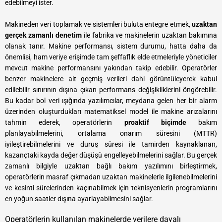
edebilmeyi ister.
Makineden veri toplamak ve sistemleri buluta entegre etmek,
uzaktan
gerçek zamanlı denetim
ile fabrika ve makinelerin uzaktan bakımına
olanak tanır. Makine performansı, sistem durumu, hatta daha da
önemlisi, ham veriye erişimde tam şeffaflık elde etmeleriyle yöneticiler
mevcut makine performansını yakından takip edebilir. Operatörler
benzer makinelere ait geçmiş verileri dahi görüntüleyerek kabul
edilebilir sınırının dışına çıkan performans değişikliklerini öngörebilir.
Bu kadar bol veri ışığında yazılımcılar, meydana gelen her bir alarm
üzerinden oluşturdukları matematiksel model ile makine arızalarını
tahmin ederek, operatörlerin
proaktif biçimde
bakım
planlayabilmelerini, ortalama onarım süresini (MTTR)
iyileştirebilmelerini ve duruş süresi ile tamirden kaynaklanan,
kazançtaki kayda değer düşüşü engelleyebilmelerini sağlar. Bu gerçek
zamanlı bilgiyle uzaktan bağlı bakım yazılımını birleştirmek,
operatörlerin masraf çıkmadan uzaktan makinelerle ilgilenebilmelerini
ve kesinti sürelerinden kaçınabilmek için teknisyenlerin programlarını
en yoğun saatler dışına ayarlayabilmesini sağlar.
Operatörlerin kullanılan makinelerde verilere dayalı