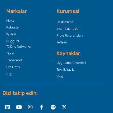
Markalar
Kurumsal
Moxa
Hakkımızda
Robustel
İnsan Kaynakları
Kyland
Proje Referansları
RuggON
İletişim
TXOne Networks
Kaynaklar
Tipro
Transcend
Uygulama Örnekleri
Pro Optix
Teknik Yazılar
Digi
Blog
Bizi takip edin:
Linkedin
Youtube
Instagram
Facebook-
Spotify
X-
f
twitter