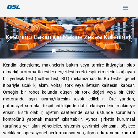
İçeriğe
9618b98e-0f72-4d39-be3f-c584415815eb
atla
TEKNİK YAZI
Kestirimci Bakım için Makine Zekası Kullanmak
Endüstriyel IoT
Kendini denetleme, makinelerin bakım veya tamire ihtiyaçları olup
olmadığını otomatik testler gerçekleştirerek tespit etmelerini sağlayan
bir yerleşik test (built-in test, BIT) mekanizmasıdır. Bu testler genel
itibariyle sıcaklık, akım, voltaj, tork veya iletişim kalitesini kapsar.
Örneğin bir robot kolunda düşen bir tork değeri veya bir CNC
motorunda aşırı ısınma/titreşim tespit edilebilir. Öte yandan,
potansiyel sorunlar tespit edildiğinde dahi teknisyenlerin makineye
erişimi kısıtlı olabilir, işletim saatlerinde saha üstünde sorunların
kontrolünü yapmak masraf çıkartabilir. Ayrıca şirketin kurumsal
tarafında yer alan yöneticiler, sistemin çevrimiçi olmasını, böylece
varlıkların operasyonel performansını ve çalışma durumunu kontrol