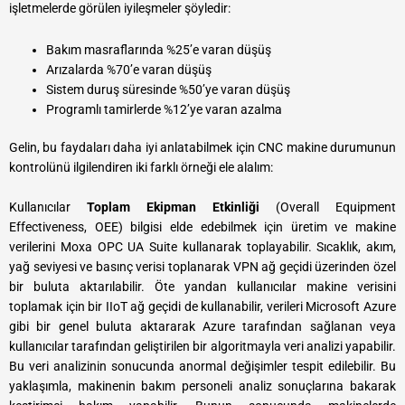
işletmelerde görülen iyileşmeler şöyledir:
Bakım masraflarında %25’e varan düşüş
Arızalarda %70’e varan düşüş
Sistem duruş süresinde %50’ye varan düşüş
Programlı tamirlerde %12’ye varan azalma
Gelin, bu faydaları daha iyi anlatabilmek için CNC makine durumunun
kontrolünü ilgilendiren iki farklı örneği ele alalım:
Kullanıcılar
Toplam Ekipman Etkinliği
(Overall Equipment
Effectiveness, OEE) bilgisi elde edebilmek için üretim ve makine
verilerini Moxa OPC UA Suite kullanarak toplayabilir. Sıcaklık, akım,
yağ seviyesi ve basınç verisi toplanarak VPN ağ geçidi üzerinden özel
bir buluta aktarılabilir. Öte yandan kullanıcılar makine verisini
toplamak için bir IIoT ağ geçidi de kullanabilir, verileri Microsoft Azure
gibi bir genel buluta aktararak Azure tarafından sağlanan veya
kullanıcılar tarafından geliştirilen bir algoritmayla veri analizi yapabilir.
Bu veri analizinin sonucunda anormal değişimler tespit edilebilir. Bu
yaklaşımla, makinenin bakım personeli analiz sonuçlarına bakarak