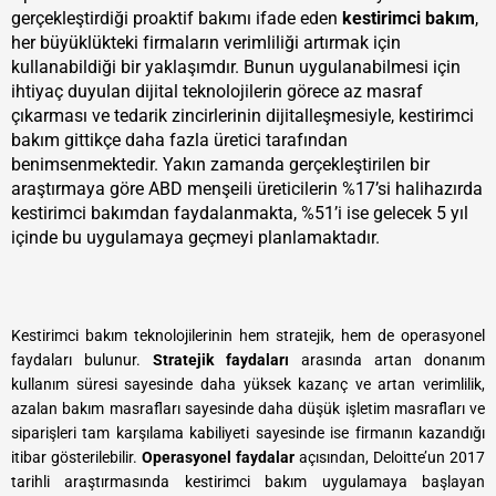
gerçekleştirdiği proaktif bakımı ifade eden
kestirimci bakım
,
her büyüklükteki firmaların verimliliği artırmak için
kullanabildiği bir yaklaşımdır. Bunun uygulanabilmesi için
ihtiyaç duyulan dijital teknolojilerin görece az masraf
çıkarması ve tedarik zincirlerinin dijitalleşmesiyle, kestirimci
bakım gittikçe daha fazla üretici tarafından
benimsenmektedir. Yakın zamanda gerçekleştirilen bir
araştırmaya göre ABD menşeili üreticilerin %17’si halihazırda
kestirimci bakımdan faydalanmakta, %51’i ise gelecek 5 yıl
içinde bu uygulamaya geçmeyi planlamaktadır.
Kestirimci bakım teknolojilerinin hem stratejik, hem de operasyonel
faydaları bulunur.
Stratejik faydaları
arasında artan donanım
kullanım süresi sayesinde daha yüksek kazanç ve artan verimlilik,
azalan bakım masrafları sayesinde daha düşük işletim masrafları ve
siparişleri tam karşılama kabiliyeti sayesinde ise firmanın kazandığı
itibar gösterilebilir.
Operasyonel faydalar
açısından, Deloitte’un 2017
tarihli araştırmasında kestirimci bakım uygulamaya başlayan