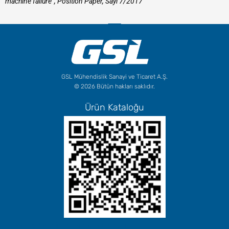
machine failure”, Position Paper, Sayı 7/2017
GSL Mühendislik Sanayi ve Ticaret A.Ş.
© 2026 Bütün hakları saklıdır.
Ürün Kataloğu
Başlık Metninizi Buraya Ekleyin