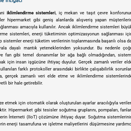
yani
iklimlendirme sistemleri
, iç mekan ve taşıt çevre konforunu
ler hipermarket gibi geniş alanlarda alışveriş yapan müşterileri
lanması amacıyla kullanılır. Ancak iklimlendirme sistemleri büyü
irme sistemleri, enerji tüketiminin optimizasyonun sağlanması içi
i tip sistemler enerji tüketim verilerinin toplanmasında başarılı olsa da
urala dayalı mantık yeteneklerinden yoksundur. Bu nedenle çoğ
e fan gibi temel donanımlar bir ağa bağlı olmadığından, sistem
k için insan işgücüne ihtiyaç duyulur. Gerçek zamanlı veriler eld
anılan farklı protokoller arasındaki birlikte çalışabilirlik sorunlar
, gerçek zamanlı veri elde etme ve iklimlendirme sistemlerind
i bir hale getirebilir.
e etmek için otomatik olarak oluşturulan ayarlar aracılığıyla veriler
r. Hipermarket gibi tesisler soğutma gruplarını, pompaları, fanlar
lerin İnterneti (IIoT) çözümüne ihtiyaç duyar. Soğutma sistemlerini
erin enerji tasarrufuna ve işletme maliyetlerini düşürmesine yardımc