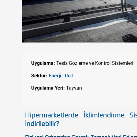
Uygulama:
Tesis Gözleme ve Kontrol Sistemleri
Sektör:
Enerji
|
IIoT
Uygulama Yeri:
Tayvan
Hipermarketlerde İklimlendirme Si
İndirilebilir?
Fiziksel Ortamdan Gerçek Zamanlı Veri Edinm