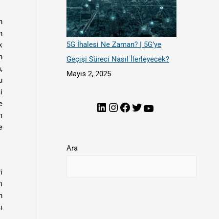
n
n
5G İhalesi Ne Zaman? | 5G’ye
k
n
Geçişi Süreci Nasıl İlerleyecek?
,
Mayıs 2, 2025
u
i
e
ı
e
Ara
i
ı
n
ı