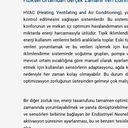
HVAC
(
Heating, Ventilating and Air Conditioning), 
kontrol edilmesini sağlayan sistemlerdir. Bu sistem
konforunun ve mekan içi optimum havalandırmanın sağ
miktarda enerji harcamasıyla ünlüdür. Tipik iklimlend
enerji kullanım verilerini belirli aralıklarla toplar. Esk
verileri yorumlamak ve bu verileri işlemek için k
iklimlendirme sisteminde soğutma grupları, pompa v
mevcut ortam sıcaklığına göre manuel olarak ayarlama
etmek için kullanılan sensörlerin adaptasyonu, ağda kull
nedeniyle her zaman kolay olmayabilir. Bu durum da
optimizasyon zorluğunun üstesinden gelmeyi çok maliyetl
Bir diğer zorluk ise, enerji tasarrufunu tamamen optimiz
zamanında yorumlayabilmek ve yanıta dönüştürebilmekti
ve sensörleri birbirine bağlayan bir Endüstriyel Nesne
aktivasyon süresinin ayarlanması, bu ve benzeri tesisl
olur.