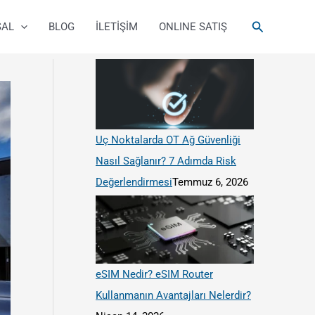
Arama
SAL
BLOG
İLETİŞİM
/
ONLINE SATIŞ
/
F
T
Y
c
c
a
w
o
o
o
c
i
u
m
m
e
t
T
p
p
b
t
u
a
a
o
e
b
Uç Noktalarda OT Ağ Güvenliği
n
n
o
r
e
Nasıl Sağlanır? 7 Adımda Risk
y
y
k
Değerlendirmesi
Temmuz 6, 2026
/
/
g
g
s
s
l
l
eSIM Nedir? eSIM Router
m
m
Kullanmanın Avantajları Nelerdir?
u
u