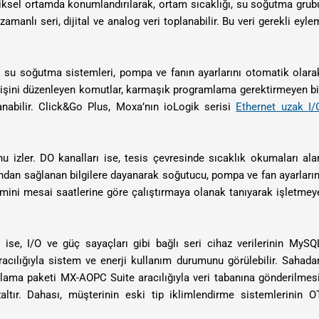
ziksel ortamda konumlandırılarak, ortam sıcaklığı, su soğutma grub
manlı seri, dijital ve analog veri toplanabilir. Bu veri gerekli eyle
k su soğutma sistemleri, pompa ve fanın ayarlarını otomatik olara
leyişini düzenleyen komutlar, karmaşık programlama gerektirmeyen bi
anabilir. Click&Go Plus, Moxa’nın ioLogik serisi
Ethernet uzak I/
 izler. DO kanalları ise, tesis çevresinde sıcaklık okumaları ala
ndan sağlanan bilgilere dayanarak soğutucu, pompa ve fan ayarların
mini mesai saatlerine göre çalıştırmaya olanak tanıyarak işletmey
ise, I/O ve güç sayaçları gibi bağlı seri cihaz verilerinin MySQ
acılığıyla sistem ve enerji kullanım durumunu görülebilir. Sahada
plama paketi MX-AOPC Suite aracılığıyla veri tabanına gönderilmesi
ltır. Dahası, müşterinin eski tip iklimlendirme sistemlerinin O