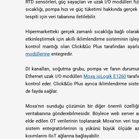
RTD sensörleri, güç sayaçları ve uzak I/O modülleri fi
sıcaklığı, pompa hızı ve güç tüketimi hakkında gerçek za
tespiti için veri tabanına iletilebilir.
Hipermarketteki gerçek zamanlı sıcaklığa bağlı olara
etkinleştirmek için akıllı iklimlendirme sisteminin iş
kontrol mantığı olan Click&Go Plus tarafından ayarl
modüllerine
entegredir.
DI kanalları, soğutma grubu, pompa ve fanın durumunu
Ethernet uzak I/O modülleri
Moxa ioLogik E1260
tarafı
kontrol eder.
Click&Go Plus ayrıca iklimlendirme siste
de fayda sağlar.
Moxa’nın sunduğu çözümün bir diğer önemli özelliği 
veritabanına gönderebilmesidir. Böylece web server ar
elde edilen OT verilerinin toplanarak Moxa’nın veri to
sistem entegratörlerinin iş yükünü büyük ölçüde aza
kısımlarını IIoT ağlarına bağlayabilir.