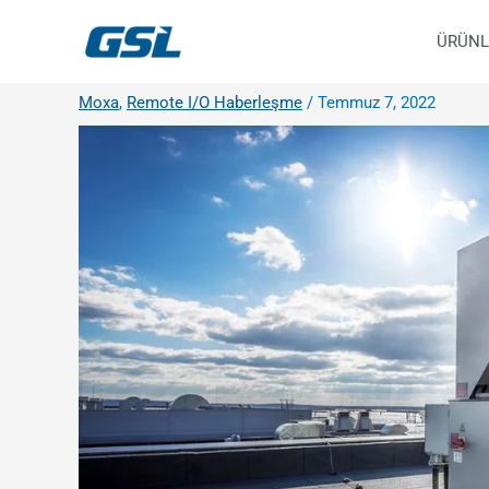
İçeriğe
9618b98e-0f72-4d39-be3f-c584415815eb
atla
ÜRÜNL
Moxa
,
Remote I/O Haberleşme
/
Temmuz 7, 2022