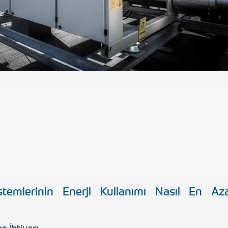
stemlerinin Enerji Kullanımı Nasıl En Az
e İhtiyacı