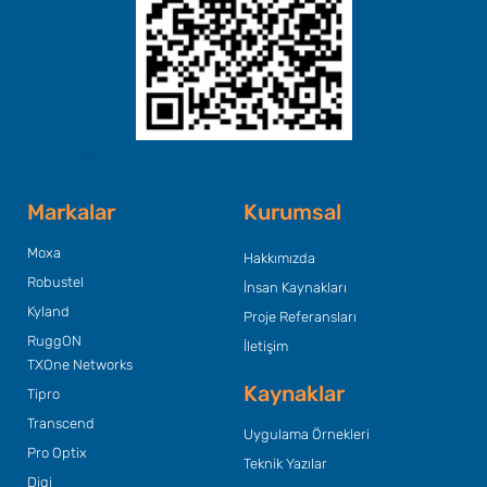
Başlık Metninizi Buraya Ekleyin
Markalar
Kurumsal
Moxa
Hakkımızda
Robustel
İnsan Kaynakları
Kyland
Proje Referansları
RuggON
İletişim
TXOne Networks
Kaynaklar
Tipro
Transcend
Uygulama Örnekleri
Pro Optix
Teknik Yazılar
Digi