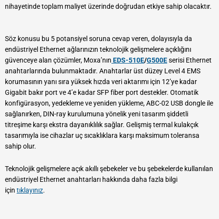
nihayetinde toplam maliyet üzerinde doğrudan etkiye sahip olacaktır.
Söz konusu bu 5 potansiyel soruna cevap veren, dolayısıyla da
endüstriyel Ethernet ağlarınızın teknolojik gelişmelere açıklığını
güvenceye alan çözümler, Moxa’nın
EDS-510E
/
G500E
serisi Ethernet
anahtarlarında bulunmaktadır. Anahtarlar üst düzey Level 4 EMS
korumasının yanı sıra yüksek hızda veri aktarımı için 12’ye kadar
Gigabit bakır port ve 4’e kadar SFP fiber port destekler. Otomatik
konfigürasyon, yedekleme ve yeniden yükleme, ABC-02 USB dongle ile
sağlanırken, DIN-ray kurulumuna yönelik yeni tasarım şiddetli
titreşime karşı ekstra dayanıklılık sağlar. Gelişmiş termal kulakçık
tasarımıyla ise cihazlar uç sıcaklıklara karşı maksimum toleransa
sahip olur.
Teknolojik gelişmelere açık akıllı şebekeler ve bu şebekelerde kullanılan
endüstriyel Ethernet anahtarları hakkında daha fazla bilgi
için
tıklayınız
.