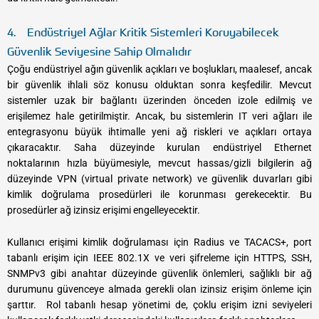
4. Endüstriyel Ağlar Kritik Sistemleri Koruyabilecek
Güvenlik Seviyesine Sahip Olmalıdır
Çoğu endüstriyel ağın güvenlik açıkları ve boşlukları, maalesef, ancak
bir güvenlik ihlali söz konusu olduktan sonra keşfedilir. Mevcut
sistemler uzak bir bağlantı üzerinden önceden izole edilmiş ve
erişilemez hale getirilmiştir. Ancak, bu sistemlerin IT veri ağları ile
entegrasyonu büyük ihtimalle yeni ağ riskleri ve açıkları ortaya
çıkaracaktır. Saha düzeyinde kurulan endüstriyel Ethernet
noktalarının hızla büyümesiyle, mevcut hassas/gizli bilgilerin ağ
düzeyinde VPN (virtual private network) ve güvenlik duvarları gibi
kimlik doğrulama prosedürleri ile korunması gerekecektir. Bu
prosedürler ağ izinsiz erişimi engelleyecektir.
Kullanıcı erişimi kimlik doğrulaması için Radius ve TACACS+, port
tabanlı erişim için IEEE 802.1X ve veri şifreleme için HTTPS, SSH,
SNMPv3 gibi anahtar düzeyinde güvenlik önlemleri, sağlıklı bir ağ
durumunu güvenceye almada gerekli olan izinsiz erişim önleme için
şarttır. Rol tabanlı hesap yönetimi de, çoklu erişim izni seviyeleri