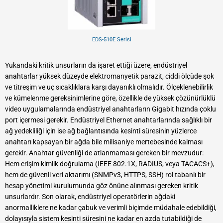
EDS-510E Serisi
Yukarıdaki kritik unsurların da işaret ettiği üzere, endüstriyel
anahtarlar yüksek düzeyde elektromanyetik parazit, ciddi ölçüde şok
ve titreşim ve uç sıcaklıklara karşı dayanıklı olmalıdır. Ölçeklenebilirlik
ve kümelenme gereksinimlerine göre, özellikle de yüksek çözünürlüklü
video uygulamalarında endüstriyel anahtarların Gigabit hızında çoklu
port içermesi gerekir. Endüstriyel Ethernet anahtarlarında sağlıklı bir
ağ yedekliliği için ise ağ bağlantısında kesinti süresinin yüzlerce
anahtarı kapsayan bir ağda bile milisaniye mertebesinde kalması
gerekir. Anahtar güvenliği de atlanmaması gereken bir mevzudur:
Hem erişim kimlik doğrulama (IEEE 802.1X, RADIUS, veya TACACS+),
hem de güvenli veri aktarımı (SNMPv3, HTTPS, SSH) rol tabanlı bir
hesap yönetimi kurulumunda göz önüne alınması gereken kritik
unsurlardır. Son olarak, endüstriyel operatörlerin ağdaki
anormalliklere ne kadar çabuk ve verimli biçimde müdahale edebildiği,
dolayısıyla sistem kesinti süresini ne kadar en azda tutabildiği de