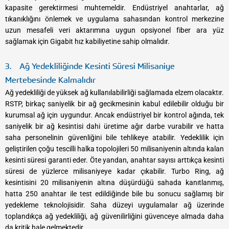
kapasite gerektirmesi muhtemeldir. Endüstriyel anahtarlar, ağ
tıkanıklığını önlemek ve uygulama sahasından kontrol merkezine
uzun mesafeli veri aktarımına uygun opsiyonel fiber ara yüz
sağlamak için Gigabit hız kabiliyetine sahip olmalıdır.
3. Ağ Yedekliliğinde Kesinti Süresi Milisaniye
Mertebesinde Kalmalıdır
Ağ yedekliliği de yüksek ağ kullanılabilirliği sağlamada elzem olacaktır.
RSTP, birkaç saniyelik bir ağ gecikmesinin kabul edilebilir olduğu bir
kurumsal ağ için uygundur. Ancak endüstriyel bir kontrol ağında, tek
saniyelik bir ağ kesintisi dahi üretime ağır darbe vurabilir ve hatta
saha personelinin güvenliğini bile tehlikeye atabilir. Yedeklilik için
geliştirilen çoğu tescilli halka topolojileri 50 milisaniyenin altında kalan
kesinti süresi garanti eder. Öte yandan, anahtar sayısı arttıkça kesinti
süresi de yüzlerce milisaniyeye kadar çıkabilir. Turbo Ring, ağ
kesintisini 20 milisaniyenin altına düşürdüğü sahada kanıtlanmış,
hatta 250 anahtar ile test edildiğinde bile bu sonucu sağlamış bir
yedekleme teknolojisidir. Saha düzeyi uygulamalar ağ üzerinde
toplandıkça ağ yedekliliği, ağ güvenilirliğini güvenceye almada daha
da kritik hale gelmektedir.