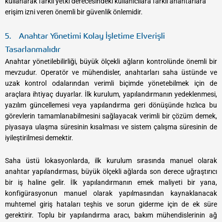
kullanarak farklı yetki derecesindeki kullanıcılara farklı anahtarlara
erişim izni veren önemli bir güvenlik önlemidir.
5. Anahtar Yönetimi Kolay İşletime Elverişli
Tasarlanmalıdır
Anahtar yönetilebilirliği, büyük ölçekli ağların kontrolünde önemli bir
mevzudur. Operatör ve mühendisler, anahtarları saha üstünde ve
uzak kontrol odalarından verimli biçimde yönetebilmek için de
araçlara ihtiyaç duyarlar. İlk kurulum, yapılandırmanın yedeklenmesi,
yazılım güncellemesi veya yapılandırma geri dönüşünde hızlıca bu
görevlerin tamamlanabilmesini sağlayacak verimli bir çözüm demek,
piyasaya ulaşma süresinin kısalması ve sistem çalışma süresinin de
iyileştirilmesi demektir.
Saha üstü lokasyonlarda, ilk kurulum sırasında manuel olarak
anahtar yapılandırması, büyük ölçekli ağlarda son derece uğraştırıcı
bir iş haline gelir. İlk yapılandırmanın emek maliyeti bir yana,
konfigürasyonun manuel olarak yapılmasından kaynaklanacak
muhtemel giriş hataları teşhis ve sorun giderme için de ek süre
gerektirir. Toplu bir yapılandırma aracı, bakım mühendislerinin ağ