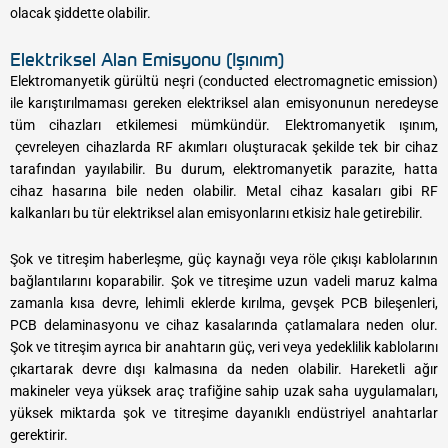
olacak şiddette olabilir.
Elektriksel Alan Emisyonu (Işınım)
Elektromanyetik gürültü neşri (conducted electromagnetic emission)
ile karıştırılmaması gereken elektriksel alan emisyonunun neredeyse
tüm cihazları etkilemesi mümkündür. Elektromanyetik ışınım,
çevreleyen cihazlarda RF akımları oluşturacak şekilde tek bir cihaz
tarafından yayılabilir. Bu durum, elektromanyetik parazite, hatta
cihaz hasarına bile neden olabilir. Metal cihaz kasaları gibi RF
kalkanları bu tür elektriksel alan emisyonlarını etkisiz hale getirebilir.
Şok ve titreşim haberleşme, güç kaynağı veya röle çıkışı kablolarının
bağlantılarını koparabilir. Şok ve titreşime uzun vadeli maruz kalma
zamanla kısa devre, lehimli eklerde kırılma, gevşek PCB bileşenleri,
PCB delaminasyonu ve cihaz kasalarında çatlamalara neden olur.
Şok ve titreşim ayrıca bir anahtarın güç, veri veya yedeklilik kablolarını
çıkartarak devre dışı kalmasına da neden olabilir. Hareketli ağır
makineler veya yüksek araç trafiğine sahip uzak saha uygulamaları,
yüksek miktarda şok ve titreşime dayanıklı endüstriyel anahtarlar
gerektirir.