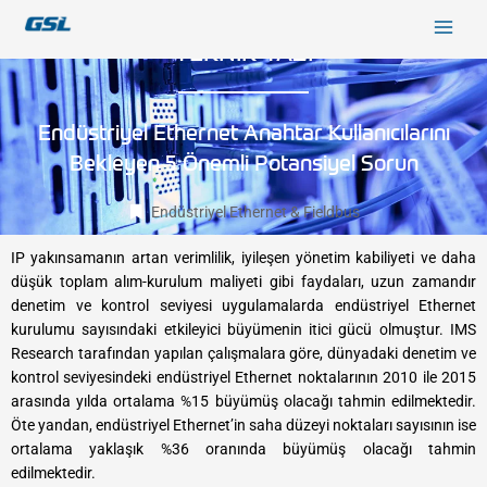
İçeriğe
9618b98e-0f72-4d39-be3f-c584415815eb
atla
TEKNİK YAZI
Endüstriyel Ethernet Anahtar Kullanıcılarını
Bekleyen 5 Önemli Potansiyel Sorun
Endüstriyel Ethernet & Fieldbus
IP yakınsamanın artan verimlilik, iyileşen yönetim kabiliyeti ve daha
düşük toplam alım-kurulum maliyeti gibi faydaları, uzun zamandır
denetim ve kontrol seviyesi uygulamalarda endüstriyel Ethernet
kurulumu sayısındaki etkileyici büyümenin itici gücü olmuştur. IMS
Research tarafından yapılan çalışmalara göre, dünyadaki denetim ve
kontrol seviyesindeki endüstriyel Ethernet noktalarının 2010 ile 2015
arasında yılda ortalama %15 büyümüş olacağı tahmin edilmektedir.
Öte yandan, endüstriyel Ethernet’in saha düzeyi noktaları sayısının ise
ortalama yaklaşık %36 oranında büyümüş olacağı tahmin
edilmektedir.