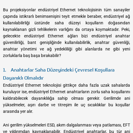
Bu projeksiyonlar endüstriyel Ethernet teknolojisinin tüm sanayiler
çapında istikrarlı benimsenişini teyit etmekle beraber, endüstriyel ağ
kullanılabilirliği üstünde saha düzeyi koşulların doğasından
kaynaklanan gizli tehlikelerin varlığını da ortaya koymaktadır. Peki,
gelecekte endüstriyel Ethernet ağları bizi endüstriyel anahtar
güvenilirliği, bant genişliğinde kullanılabilirlik, anahtar güvenliği,
anahtar yönetimi ve ağ yedekliliği gibi alanlarda ne gibi yeni
zorluklarla baş başa bırakabilir?
1. Anahtarlar Saha Düzeyindeki Çevresel Koşullara
Dayanıklı Olmalıdır
Endüstriyel Ethernet teknolojisi gittikçe daha fazla uzak sahalarda
kuruluyor ise, endüstriyel Ethernet anahtarların zorlu saha koşullarını
kaldırabilecek dayanıklılığa sahip olması gerekir. Gerilimde ani
yükselmeler, aşırı darbe ve titreşim ile uç sıcaklıklar bu koşullar
arasında yer alır.
Ani gerilim yükselmeleri ESD, akım dalgalanması veya patlaması, EFT
ve yıldırımdan kaynaklanabilir. Endüstriyel anahtarlar, bu tür ani