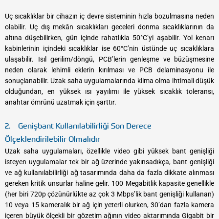
Uç sıcaklıklar bir cihazın iç devre sisteminin hızla bozulmasına neden
olabilir. Uç dış mekân sıcaklıkları geceleri donma sıcaklıklarının da
altına düşebilirken, gün içinde rahatlıkla 50°C’yi aşabilir. Yol kenarı
kabinlerinin içindeki sıcaklıklar ise 60°C’nin üstünde uç sıcaklıklara
ulaşabilir. Isıl gerilim/döngü, PCB’lerin genleşme ve büzüşmesine
neden olarak lehimli eklerin kırılması ve PCB delaminasyonu ile
sonuçlanabilir. Uzak saha uygulamalarında klima olma ihtimali düşük
olduğundan, en yüksek ısı yayılımı ile yüksek sıcaklık toleransı,
anahtar ömrünü uzatmak için şarttır.
2. Genişbant Kullanılabilirliği Son Derece
Ölçeklendirilebilir Olmalıdır
Uzak saha uygulamaları, özellikle video gibi yüksek bant genişliği
isteyen uygulamalar tek bir ağ üzerinde yakınsadıkça, bant genişliği
ve ağ kullanılabilirliği ağ tasarımında daha da fazla dikkate alınması
gereken kritik unsurlar haline gelir. 100 Megabitlik kapasite genellikle
(her biri 720p çözünürlükte az çok 3 Mbps’lik bant genişliği kullanan)
10 veya 15 kameralık bir ağ için yeterli olurken, 30’dan fazla kamera
içeren büyük ölçekli bir gözetim ağının video aktarımında Gigabit bir