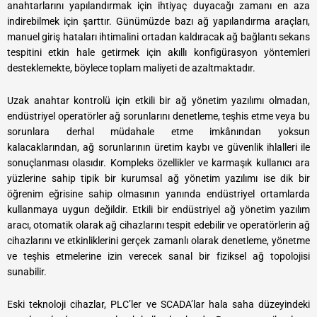
anahtarlarını yapılandırmak için ihtiyaç duyacağı zamanı en aza
indirebilmek için şarttır. Günümüzde bazı ağ yapılandırma araçları,
manuel giriş hataları ihtimalini ortadan kaldıracak ağ bağlantı sekans
tespitini etkin hale getirmek için akıllı konfigürasyon yöntemleri
desteklemekte, böylece toplam maliyeti de azaltmaktadır.
Uzak anahtar kontrolü için etkili bir ağ yönetim yazılımı olmadan,
endüstriyel operatörler ağ sorunlarını denetleme, teşhis etme veya bu
sorunlara derhal müdahale etme imkânından yoksun
kalacaklarından, ağ sorunlarının üretim kaybı ve güvenlik ihlalleri ile
sonuçlanması olasıdır. Kompleks özellikler ve karmaşık kullanıcı ara
yüzlerine sahip tipik bir kurumsal ağ yönetim yazılımı ise dik bir
öğrenim eğrisine sahip olmasının yanında endüstriyel ortamlarda
kullanmaya uygun değildir. Etkili bir endüstriyel ağ yönetim yazılım
aracı, otomatik olarak ağ cihazlarını tespit edebilir ve operatörlerin ağ
cihazlarını ve etkinliklerini gerçek zamanlı olarak denetleme, yönetme
ve teşhis etmelerine izin verecek sanal bir fiziksel ağ topolojisi
sunabilir.
Eski teknoloji cihazlar, PLC’ler ve SCADA’lar hala saha düzeyindeki