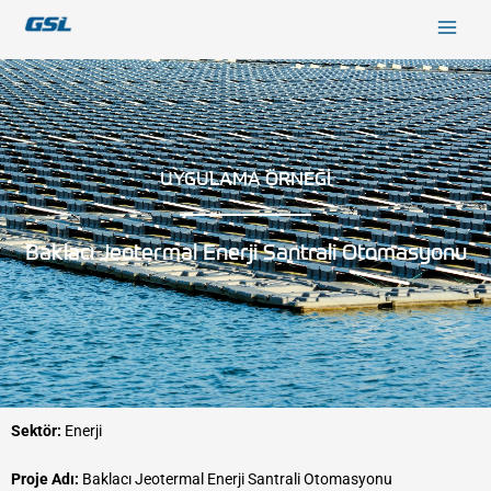
İçeriğe
9618b98e-0f72-4d39-be3f-c584415815eb
atla
UYGULAMA ÖRNEĞİ
Baklacı Jeotermal Enerji Santrali Otomasyonu​
Sektör:
Enerji
​Proje Adı:
Baklacı Jeotermal Enerji Santrali Otomasyonu