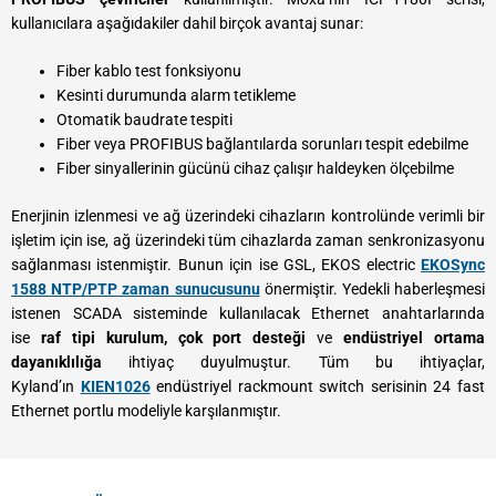
kullanıcılara aşağıdakiler dahil birçok avantaj sunar:
​Fiber kablo test fonksiyonu
Kesinti durumunda alarm tetikleme
Otomatik baudrate tespiti
Fiber veya PROFIBUS bağlantılarda sorunları tespit edebilme
Fiber sinyallerinin gücünü cihaz çalışır haldeyken ölçebilme
Enerjinin izlenmesi ve ağ üzerindeki cihazların kontrolünde verimli bir
işletim için ise, ağ üzerindeki tüm cihazlarda zaman senkronizasyonu
sağlanması istenmiştir. Bunun için ise GSL, EKOS electric
EKOSync
1588 NTP/PTP zaman sunucusunu
önermiştir.
Yedekli haberleşmesi
istenen SCADA sisteminde kullanılacak Ethernet anahtarlarında
ise
raf tipi kurulum,
çok port desteği
ve
endüstriyel ortama
dayanıklılığa
ihtiyaç duyulmuştur. Tüm bu ihtiyaçlar,
Kyland’ın
KIEN1026
endüstriyel rackmount switch serisinin 24 fast
Ethernet portlu modeliyle karşılanmıştır.