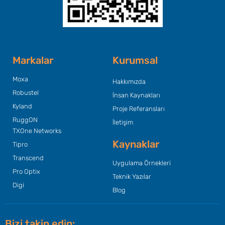
Başlık Metninizi Buraya Ekleyin
Markalar
Kurumsal
Moxa
Hakkımızda
Robustel
İnsan Kaynakları
Kyland
Proje Referansları
RuggON
İletişim
TXOne Networks
Kaynaklar
Tipro
Transcend
Uygulama Örnekleri
Pro Optix
Teknik Yazılar
Digi
Blog
Bizi takip edin: