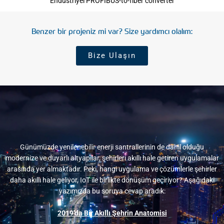
Endüstriyel PROFIBUS-to-fiber converter
Benzer bir projeniz mi var? Size yardımcı olalım:
Bize Ulaşın
Günümüzde yenilenebilir enerji santrallerinin de dahil olduğu
modernize ve duyarlı altyapılar, şehirleri akıllı hale getiren uygulamalar
arasında yer almaktadır. Peki, hangi uygulama ve çözümlerle şehirler
daha akıllı hale geliyor, IoT ile birlikte dönüşüm geçiriyor? Aşağıdaki
yazımızda bu soruya cevap aradık:
2019’da Bir Akıllı Şehrin Anatomisi